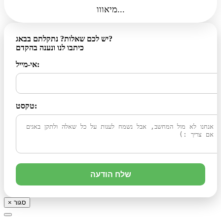
מיאווו...
יש לכם שאלות? נתקלתם בבאג?
כיתבו לנו ונענה בהקדם
אי-מייל:
טקסט:
שלח הודעה
סגור
×