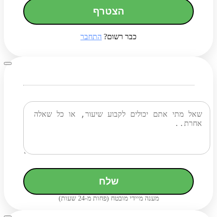
הצטרף
כבר רשום?
התחבר
שלח
מענה מיידי מובטח (פחות מ-24 שעות)