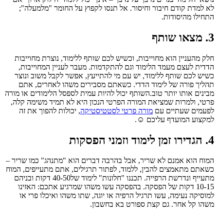
לא למדת קודם חיבור וחיסור. אל תנסו לקפוץ על החומר "מלמעלה";
התחילו מהיסודות.
3. מצאו שותף
חלק מהעניין הוא מחוייבות, וכשיש לכם שותף ללימוד, נוצרת מחוייבות
הדדית לעצם מעמד הלימוד וגם להתקדמות. מעבר לעניין המחוייבות,
כשיש לכם שותף ללימוד, יש עם מי להתייעץ, אפשר לקבל משוב ונוצר
תהליך פורה של לימוד הדדי. כשאתם מסבירים משהו לאחרים, אתם
מבינים אותו יותר טוב.השותף יכול להיות עמית לספסל הלימודים או מורה
פרטי, ולמרות שמציאת המורה הפרטי הנכון היא לא תמיד משימה קלה,
לפעמים שעתיים עם
מורה פרטי לסטטיסטיקה
, יכולות להפוך את זה
למקצוע המועדף עליכם ☺.
4. הגדירו זמן לימוד וזמני הפסקות
המוח הוא אמנם לא שריר, אבל בהרבה דברים הוא "מתנהג" כמו שריר –
כשאתם מתאמצים להבין, ללמוד, לפתור תרגילים, אתם מתעייפים, המוח
מתעייף ונדרשת הרפייה. תכננו "חלונות" לימוד של40-50 דקות ובניהם
10-15 דקות של הפסקה. בהפסקה עשו משהו שמרגיע אתכם: האזינו
למוסיקה נעימה, עשו תרגיל הרפיה או יוגה, שתו משהו ואיכלו פרי או
משהו קל אחר. גם קצת ספורט בא בחשבון.