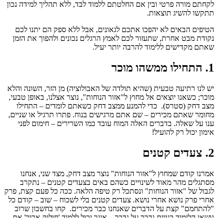
לקחתם מורה פרטי ובין אם החלטתם ללמוד לבד, ללא תהליך למידה נכון
תתקשו להשיג תוצאות.
הטיפים הבאים לא יהפכו אתכם לגאונים, אבל ללא ספק הם יתנו לכם
נקודת מבט אחרת, שתעזור לכם לאמץ הרגלים נכונים ולהפוך את הזמן
שאתם מקדישים ללימוד להרבה יותר יעיל.
1. התחילו ממשהו מוכר
יש לנו רתיעה טבעית (שהיא תולדה של האבולוציה) מן הזר, השונה והלא
מוכר; כשאנו יוצאים אל מחוץ ל"אזור הנוחות", נוצר אצלנו, באופן טבעי,
מצב דחק (סטרס). כדי להמנע ממצב דחק כשאתם לומדים – התחילו
מחומר שאתם מכירים – שם אתם מרגישים בנוח. פתרו תרגיל או שניים,
ענו על שאלה. בדברים האלה המוח עובד כמו השרירים – חימום לפני
אימון יכול רק להועיל!
2. צעדים קטנים
אמרנו קודם שמחוץ ל"אזור הנוחות" נוצר מצב דחק, מצד שני, אנחנו
מסתגלים מהר מאוד לשינויים כשהם באים בצעדים קטנים – נתקרב
לגבול של "אזור הנוחות" ונסתכל רק טיפה הלאה. ככה כל פעם קצת, פרק
אחרי פרק נושא אחרי נושא. צעדים קטנים בלי לשכוח – שוב – קודם כל
"להתחמם" קצת על הדברים שאנחנו כבר מכירים. קחו בחשבון שרוב
נושאי הלימוד בנויים נדבך על נדבך – אינך יכול ללמוד 'חילוק ארוך' אם