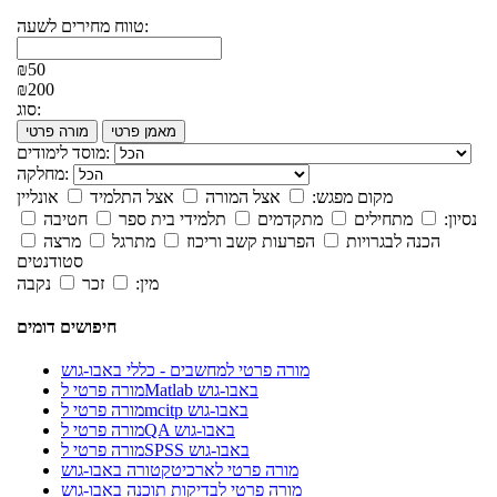
טווח מחירים לשעה:
₪50
₪200
סוג:
מאמן פרטי
מורה פרטי
מוסד לימודים:
מחלקה:
מקום מפגש:
אצל המורה
אצל התלמיד
אונליין
נסיון:
מתחילים
מתקדמים
תלמידי בית ספר
חטיבה
הכנה לבגרויות
הפרעות קשב וריכוז
מתרגל
מרצה
סטודנטים
מין:
זכר
נקבה
חיפושים דומים
מורה פרטי למחשבים - כללי באבו-גוש
מורה פרטי לMatlab באבו-גוש
מורה פרטי לmcitp באבו-גוש
מורה פרטי לQA באבו-גוש
מורה פרטי לSPSS באבו-גוש
מורה פרטי לארכיטקטורה באבו-גוש
מורה פרטי לבדיקות תוכנה באבו-גוש