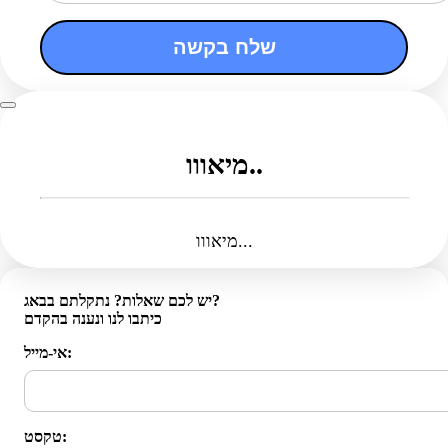
שלח בקשה
מיאווו..
מיאווו...
יש לכם שאלות? נתקלתם בבאג?
כיתבו לנו ונענה בהקדם
אי-מייל:
טקסט: