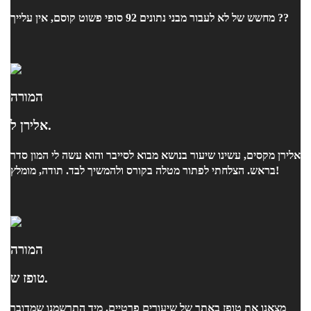
מחשש של לא לעבור מבני נתונים 92 סופי פשוט קוסם, אין עלייך ??
המורה
אלירן ל.
אלירן מקסים, עשינו שיעור בנושא מבוא לסייבר והוא עשה לי המון סדר
בראש. הצלחתי לפתור מטלה בקורס ולהמשיך לבד. תודה, מומלץ!
המורה
טופז ש.
מצאנו את טופז באתר של שיעורים פרטיים. מיד התרשמנו שמדובר