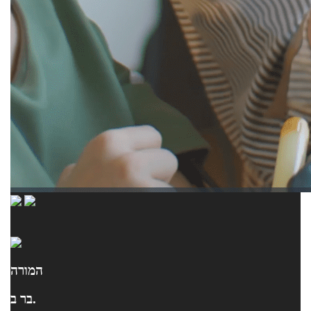
המורה
בר ב.