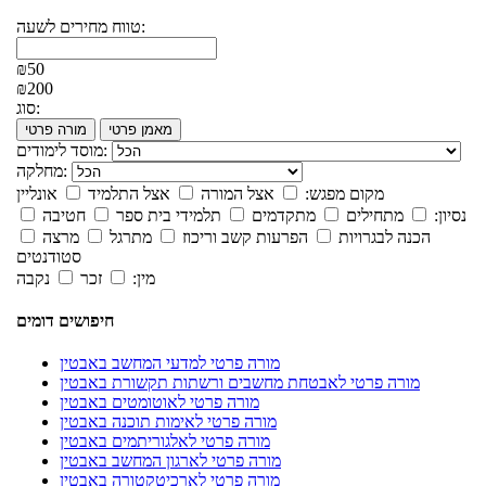
טווח מחירים לשעה:
₪50
₪200
סוג:
מאמן פרטי
מורה פרטי
מוסד לימודים:
מחלקה:
מקום מפגש:
אצל המורה
אצל התלמיד
אונליין
נסיון:
מתחילים
מתקדמים
תלמידי בית ספר
חטיבה
הכנה לבגרויות
הפרעות קשב וריכוז
מתרגל
מרצה
סטודנטים
מין:
זכר
נקבה
חיפושים דומים
מורה פרטי למדעי המחשב באבטין
מורה פרטי לאבטחת מחשבים ורשתות תקשורת באבטין
מורה פרטי לאוטומטים באבטין
מורה פרטי לאימות תוכנה באבטין
מורה פרטי לאלגוריתמים באבטין
מורה פרטי לארגון המחשב באבטין
מורה פרטי לארכיטקטורה באבטין