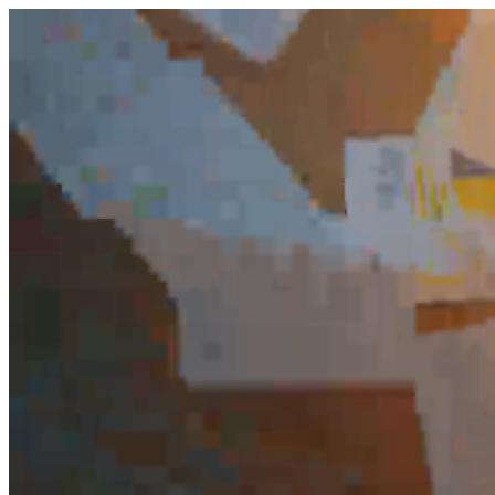
היום לומדים
משהו חדש.
מצאו מורה
הצטרפות מורים פרטיים
שירות לקוחות
על הצוות שלנו :)
משרות פתוחות
התחברות
כל הזכויות שמורות 2026 © Lessoons
חיפוש
המורים הטובים
בישראל, במקום אחד.