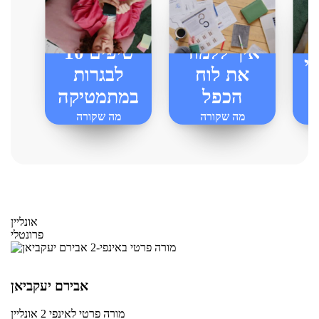
איך ללמוד
10 טיפים
י
את לוח
לבגרות
הכפל
במתמטיקה
מה שקורה
מה שקורה
באינפי-2
באינפי-2
אונליין
פרונטלי
אבירם יעקביאן
מורה פרטי
לאינפי 2
אונליין