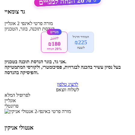
20%
הנחה למנויים
גד צומאיי
מורה פרטי
לאינפי 2
אונליין
הנדסת תוכנה, בוגר, הטכניון
מנויים
המחיר הרגיל
₪225
₪225
₪180
לשעה
20% הנחה
אני גד, בוגר הנדסת תוכנה בטכניון.
בעל נסיון עשיר בהכנה לבגרויות, פסיכומטרי, ולקורסי המתמטיקה
והפיסיקה בהנדסה.
להציג טלפון
לשלוח ווצאפ
לפרופיל המלא
אונליין
פרונטלי
אנטולי אניקין