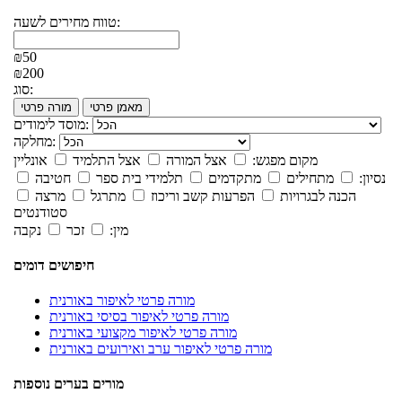
טווח מחירים לשעה:
₪50
₪200
סוג:
מאמן פרטי
מורה פרטי
מוסד לימודים:
מחלקה:
מקום מפגש:
אצל המורה
אצל התלמיד
אונליין
נסיון:
מתחילים
מתקדמים
תלמידי בית ספר
חטיבה
הכנה לבגרויות
הפרעות קשב וריכוז
מתרגל
מרצה
סטודנטים
מין:
זכר
נקבה
חיפושים דומים
מורה פרטי לאיפור באורנית
מורה פרטי לאיפור בסיסי באורנית
מורה פרטי לאיפור מקצועי באורנית
מורה פרטי לאיפור ערב ואירועים באורנית
מורים בערים נוספות