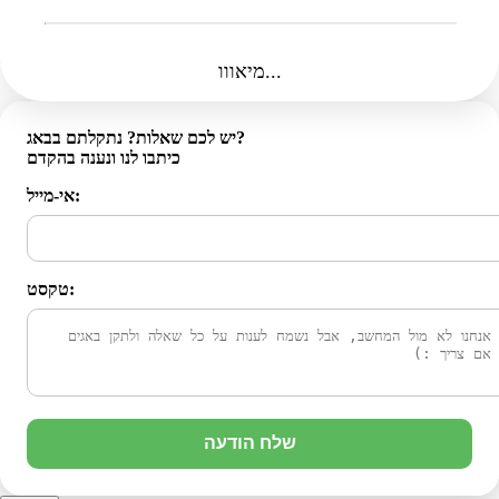
מיאווו...
יש לכם שאלות? נתקלתם בבאג?
כיתבו לנו ונענה בהקדם
אי-מייל:
טקסט:
שלח הודעה