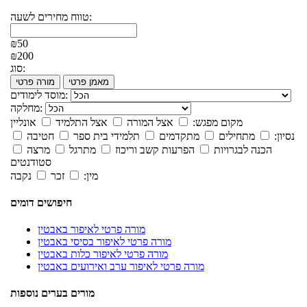
טווח מחירים לשעה:
₪50
₪200
סוג:
מאמן פרטי
מורה פרטי
מוסד לימודים:
מחלקה:
מקום מפגש:
אצל המורה
אצל התלמיד
אונליין
נסיון:
מתחילים
מתקדמים
תלמידי בית ספר
חטיבה
הכנה לבגרויות
הפרעות קשב וריכוז
מתרגל
מרצה
סטודנטים
מין:
זכר
נקבה
חיפושים דומים
מורה פרטי לאיפור באבטין
מורה פרטי לאיפור בסיסי באבטין
מורה פרטי לאיפור כלות באבטין
מורה פרטי לאיפור ערב ואירועים באבטין
מורים בערים נוספות