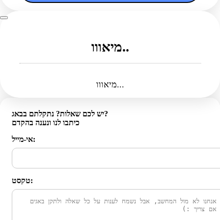
מיאווו..
מיאווו...
יש לכם שאלות? נתקלתם בבאג?
כיתבו לנו ונענה בהקדם
אי-מייל:
טקסט: