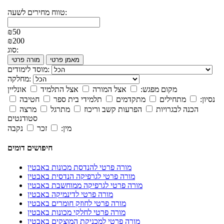
טווח מחירים לשעה:
₪50
₪200
סוג:
מאמן פרטי
מורה פרטי
מוסד לימודים:
מחלקה:
מקום מפגש:
אצל המורה
אצל התלמיד
אונליין
נסיון:
מתחילים
מתקדמים
תלמידי בית ספר
חטיבה
הכנה לבגרויות
הפרעות קשב וריכוז
מתרגל
מרצה
סטודנטים
מין:
זכר
נקבה
חיפושים דומים
מורה פרטי להנדסת מכונות באבטין
מורה פרטי לגרפיקה הנדסית באבטין
מורה פרטי לגרפיקה ממוחשבת באבטין
מורה פרטי לדינמיקה באבטין
מורה פרטי לחוזק חומרים באבטין
מורה פרטי לחלקי מכונות באבטין
מורה פרטי למכניקת המוצקים באבטין