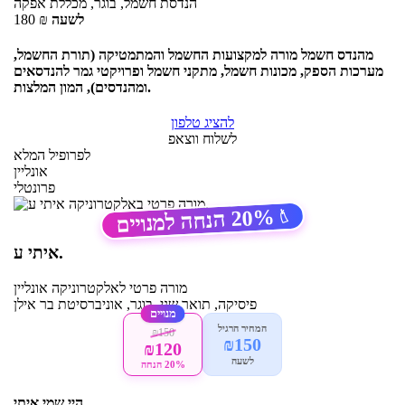
הנדסת חשמל, בוגר, מכללת אפקה
לשעה
₪
180
מהנדס חשמל מורה למקצועות החשמל והמתמטיקה (תורת החשמל,
מערכות הספק, מכונות חשמל, מתקני חשמל ופרויקטי גמר להנדסאים
ומהנדסים), המון המלצות.
להציג טלפון
לשלוח ווצאפ
לפרופיל המלא
אונליין
פרונטלי
20%
הנחה למנויים
🏷️
איתי ע.
מורה פרטי
לאלקטרוניקה
אונליין
פיסיקה, תואר שני, בוגר, אוניברסיטת בר אילן
מנויים
המחיר הרגיל
₪150
₪150
₪120
לשעה
20% הנחה
היי שמי איתי,