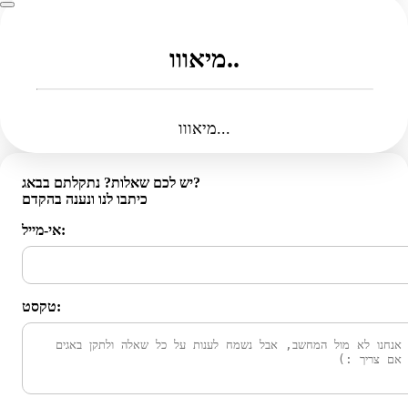
מיאווו..
מיאווו...
יש לכם שאלות? נתקלתם בבאג?
כיתבו לנו ונענה בהקדם
אי-מייל:
טקסט: