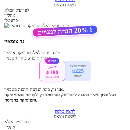
לשלוח ווצאפ
לפרופיל המלא
אונליין
פרונטלי
20%
הנחה למנויים
🏷️
גד צומאיי
מורה פרטי
לאלקטרוניקה
אונליין
הנדסת תוכנה, בוגר, הטכניון
מנויים
המחיר הרגיל
₪225
₪225
₪180
לשעה
20% הנחה
אני גד, בוגר הנדסת תוכנה בטכניון.
בעל נסיון עשיר בהכנה לבגרויות, פסיכומטרי, ולקורסי המתמטיקה
והפיסיקה בהנדסה.
להציג טלפון
לשלוח ווצאפ
לפרופיל המלא
אונליין