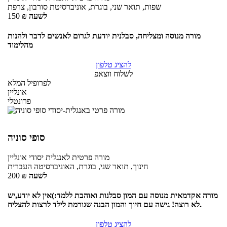
שפות, תואר שני, בוגרת, אוניברסיטת סורבון, צרפת
לשעה
₪
150
מורה מנוסה ומצליחה, סבלנית יודעת לגרום לאנשים לדבר ולהנות
מהלימוד
להציג טלפון
לשלוח ווצאפ
לפרופיל המלא
אונליין
פרונטלי
סופי סוניה
מורה פרטית
לאנגלית יסודי
אונליין
חינוך, תואר שני, בוגרת, האוניברסיטה העברית
לשעה
₪
200
מורה אקדמאית מנוסה עם המון סבלנות ואוהבת ללמד:)אין לא יודע,יש
לא רוצה! גישה עם חיוך והמון הבנה שגורמת לילד לרצות להצליח.
להציג טלפון