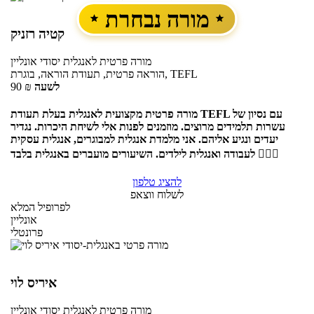
מורה נבחרת
קטיה רזניק
מורה פרטית
לאנגלית יסודי
אונליין
הוראה פרטית, תעודת הוראה, בוגרת, TEFL
לשעה
₪
90
מורה פרטית מקצועית לאנגלית בעלת תעודת TEFL עם נסיון של
עשרות תלמידים מרוצים. מוזמנים לפנות אלי לשיחת היכרות. נגדיר
יעדים ונגיע אליהם. אני מלמדת אנגלית למבוגרים, אנגלית עסקית
לעבודה ואנגלית לילדים. השיעורים מועברים באנגלית בלבד 🏄🏼‍♀️
להציג טלפון
לשלוח ווצאפ
לפרופיל המלא
אונליין
פרונטלי
איריס לוי
מורה פרטית
לאנגלית יסודי
אונליין