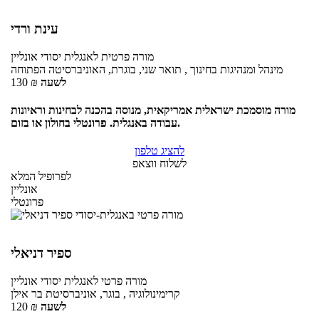
עינת ורדי
מורה פרטית
לאנגלית יסודי
אונליין
מינהל ומנהיגות בחינוך , תואר שני, בוגרת, האוניברסיטה הפתוחה
לשעה
₪
130
מורה מוסמכת ישראלית אמריקאית, מנוסה בהכנה לבחינות וראיונות
עבודה באנגלית. פרונטלי בחולון או בזום.
להציג טלפון
לשלוח ווצאפ
לפרופיל המלא
אונליין
פרונטלי
ספיר דניאלי
מורה פרטי
לאנגלית יסודי
אונליין
קרימינולוגיה , בוגר, אוניברסיטת בר אילן
לשעה
₪
120