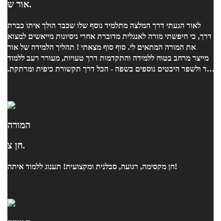
אור ש.
לאור הגעתי דרך המלצה מתלמיד נוסף שלו שכבר הולך איתו כברת
דרך, כי חיפשתי מורה לאנגלית מדוברת אחרי ניסיונות מייאשים למצוא
את המורה המתאים לי. סוף סוף מצאתי ! תהליך הלמידה של אור
מייצר מרחב בטוח ללמידה והתקדמות דרך טעויות, מעורר רעב ללמוד
עוד ולשפר היבטים נוספים בשפה - הכל דרך תקשורת כיפית ומרתקת.
היתרון המשמעותי הוא היכולת להתאים תכנית לימודים ותרגול
שמותאם ליכולות ולדרישות הספציפיות שלי מאחר שהוא זיהה אצלי
את הרמה באופן מיידי. ממליצה מכל הלב !
המורה
חן צ.
חן מקסימה, רגועה, סבלנית ומקצועית! תענוג ללמוד איתה!