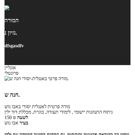
המורה
נזיון נ.
dfsgasdfv
אונליין
פרונטלי
חנה ש.
מורה פרטית
לאנגלית יסודי
באבו גוש
ניתוח התנהגות יישומי , לימודי תעודה, בוגרת, מכללת דוד ילין
לשעה
₪
150
בעיר
אבו גוש
ניסיון רב בהוראה פרטנית וכיתתית, גם בתחום החינוך המיוחד עם ילדי