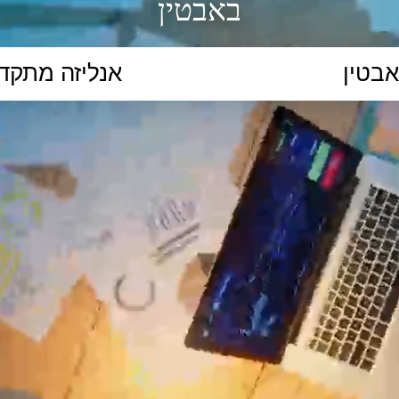
באבטין
הקלידו נושא לימוד...
ללמוד
ללמוד אונליין
פרונטלי
ת קשב וריכוז
השכלה גבוהה
תיכון
יסודי
כל המ
כלי סינון