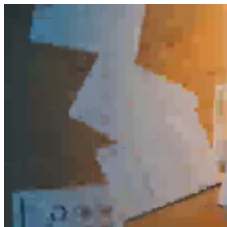
היום לומדים
משהו חדש.
מצאו מורה
הצטרפות מורים פרטיים
שירות לקוחות
על הצוות שלנו :)
משרות פתוחות
התחברות
כל הזכויות שמורות 2026 © Lessoons
חיפוש
המורים הטובים
בישראל, במקום אחד.