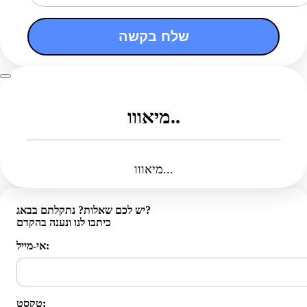
שלח בקשה
מיאווו..
מיאווו...
יש לכם שאלות? נתקלתם בבאג?
כיתבו לנו ונענה בהקדם
אי-מייל:
טקסט: