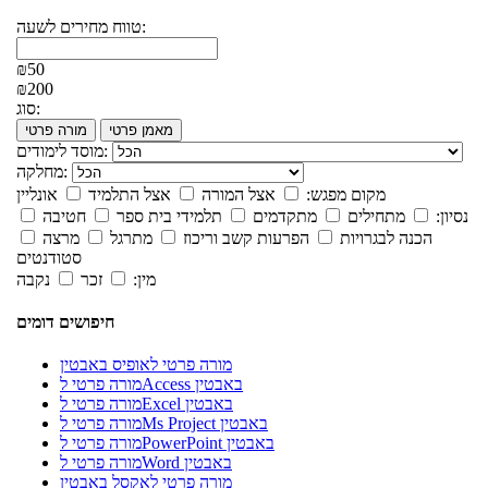
טווח מחירים לשעה:
₪50
₪200
סוג:
מאמן פרטי
מורה פרטי
מוסד לימודים:
מחלקה:
מקום מפגש:
אצל המורה
אצל התלמיד
אונליין
נסיון:
מתחילים
מתקדמים
תלמידי בית ספר
חטיבה
הכנה לבגרויות
הפרעות קשב וריכוז
מתרגל
מרצה
סטודנטים
מין:
זכר
נקבה
חיפושים דומים
מורה פרטי לאופיס באבטין
מורה פרטי לAccess באבטין
מורה פרטי לExcel באבטין
מורה פרטי לMs Project באבטין
מורה פרטי לPowerPoint באבטין
מורה פרטי לWord באבטין
מורה פרטי לאקסל באבטין