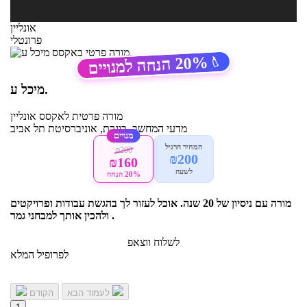
אונליין
פרונטלי
20%
הנחה למנויים
🏷️
מיכל ע.
מורה פרטית
לאקסס
אונליין
מדעי המחשב, בוגרת, אוניברסיטת תל אביב
מנויים
המחיר הרגיל
₪200
₪200
₪160
לשעה
20% הנחה
מורה עם ניסיון של 20 שנה. אוכל לעזור לך בהגשת עבודות ופרויקטים
ולהכין אותך למבחני גמר .
לשלוח ווצאפ
לפרופיל המלא
לעמוד הבא
הקודם