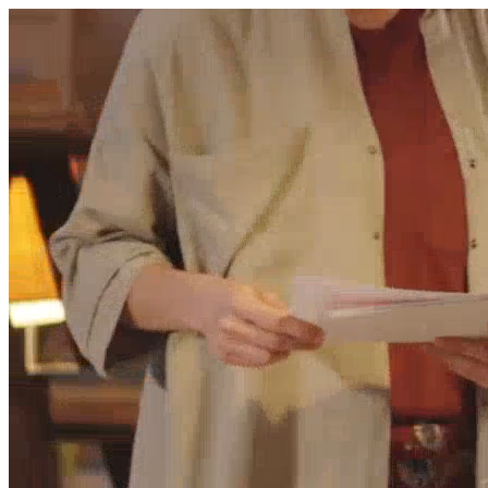
היום לומדים
משהו חדש.
מצאו מורה
הצטרפות מורים פרטיים
שירות לקוחות
על הצוות שלנו :)
משרות פתוחות
התחברות
כל הזכויות שמורות 2026 © Lessoons
חיפוש
המורים הטובים
בישראל, במקום אחד.