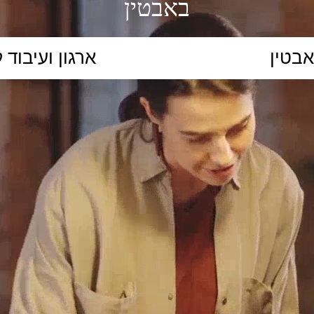
באבטין
הקלידו נושא לימוד...
ללמוד
ללמוד אונליין
פרונטלי
ת קשב וריכוז
השכלה גבוהה
תיכון
יסודי
כל המ
כלי סינון