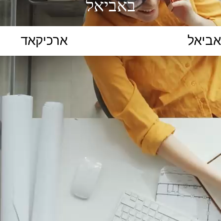
באביאל
הקלידו נושא לימוד...
ללמוד
ללמוד אונליין
פרונטלי
ת קשב וריכוז
השכלה גבוהה
תיכון
יסודי
כל המ
כלי סינון