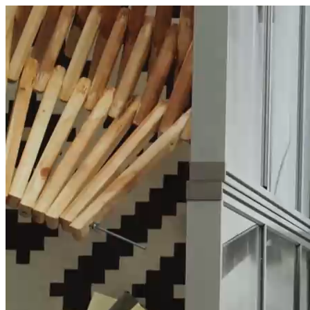
היום לומדים
משהו חדש.
מצאו מורה
הצטרפות מורים פרטיים
שירות לקוחות
על הצוות שלנו :)
משרות פתוחות
התחברות
כל הזכויות שמורות 2026 © Lessoons
חיפוש
המורים הטובים
בישראל, במקום אחד.