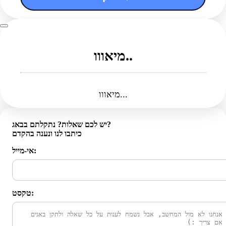
מיאווו..
מיאווו...
יש לכם שאלות? נתקלתם בבאג?
כיתבו לנו ונענה בהקדם
אי-מייל:
טקסט: