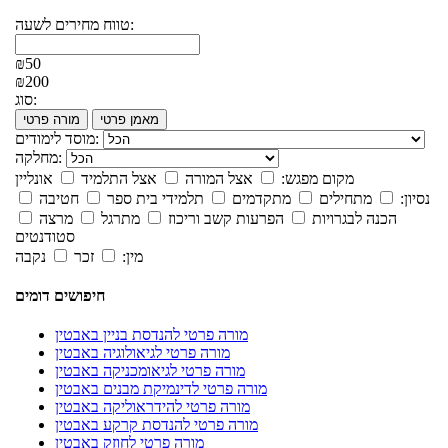
טווח מחירים לשעה:
₪50
₪200
סוג:
מאמן פרטי
מורה פרטי
מוסד לימודים:
מחלקה:
מקום מפגש:
אצל המורה
אצל התלמיד
אונליין
נסיון:
מתחילים
מתקדמים
תלמידי בית ספר
חטיבה
הכנה לבגרויות
הפרעות קשב וריכוז
מתרגל
מרצה
סטודנטים
מין:
זכר
נקבה
חיפושים דומים
מורה פרטי להנדסת בניין באבטין
מורה פרטי לגיאולוגיה באבטין
מורה פרטי לגיאומכניקה באבטין
מורה פרטי לדינמיקת מבנים באבטין
מורה פרטי להידראוליקה באבטין
מורה פרטי להנדסת קרקע באבטין
מורה פרטי לחוזק באבטין