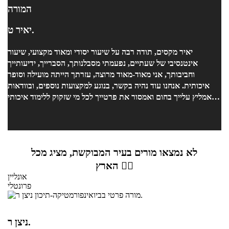
המורה
יאיר ט.
יאיר מקסים, תודה רבה על שיעור יסודי ומאוד מקצועי, שיעור
אינטנסיבי של שעתיים, נפעמתי מסבלנותך, הסברייך, ידיעותייך
וחביבותך, אני מאוד-מאוד מרוצה, עזרתך הייתה מועילה וסופר
איכותית. אנחנו עוד נהיה בקשר, בנוגע למקצועות נוספים, ובוודאות
אמליץ עלייך בחום ואמסור את פרטייך לכל מי שזקוק ללימוד איכותי
ואפקטיבי, גם אם זה לילה לפני מבחן, משום שאני הרגשתי שהגעתי
מוכנה, כמו שצריך !!
לא נמצאו מורים בעיר המבוקשת, מציג מכל
הארץ 👇🏼
אונליין
פרונטלי
ניצן ר.