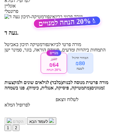
לפרופיל המלא
אונליין
פרונטלי
20%
הנחה למנויים
🏷️
נעה ד.
מורה פרטי
לביואינפורמטיקה תיכון
באביטל
התמחות ביהדות ומדעים, תעודת הוראה, בוגר, סמינר ישן
מנויים
המחיר הרגיל
₪80
₪80
₪64
לשעה
20% הנחה
מורה פרטית מנוסה לבנות(בלבד) לגילאים שונים ולמקצעות
מגוונים(מתמטיקה, פיסיקה, אנגלית, כימיה). פנו בשמחה!
לשלוח ווצאפ
לפרופיל המלא
לעמוד הבא
הקודם
1
2