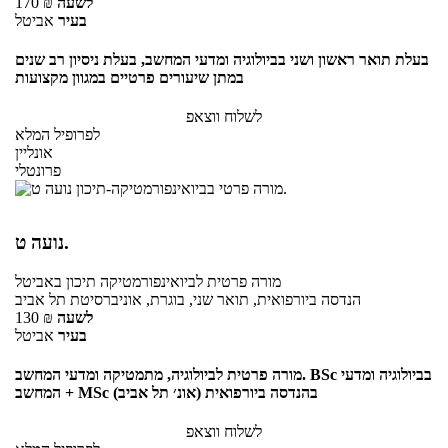
לשעה
₪
170
בעיר
אביטל
בעלת תואר ראשון ושני בביולוגיה ומדעי המחשב, בעלת ניסיון רב שנים
במתן שיעורים פרטיים במגוון מקצועות
לשלוח ווצאפ
לפרופיל המלא
אונליין
פרונטלי
נועה ט.
מורה פרטית
לביואינפורמטיקה תיכון
באביטל
הנדסה ביורפואית, תואר שני, בוגרת, אוניברסיטת תל אביב
לשעה
₪
130
בעיר
אביטל
מורה פרטית לביולוגיה, מתמטיקה ומדעי המחשב. BSc בביולוגיה ומדעי
המחשב + MSc בהנדסה ביורפואית (אונ׳ תל אביב)
לשלוח ווצאפ