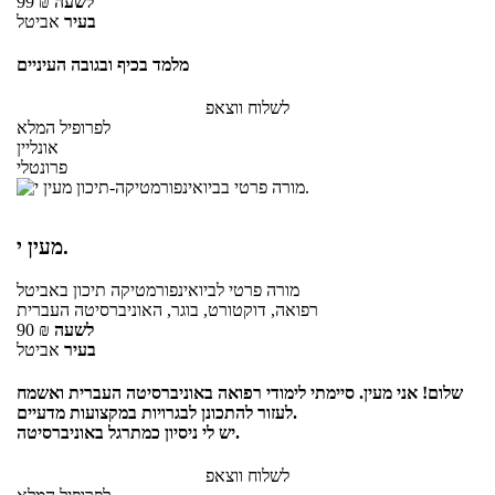
לשעה
₪
99
בעיר
אביטל
מלמד בכיף ובגובה העיניים
לשלוח ווצאפ
לפרופיל המלא
אונליין
פרונטלי
מעין י.
מורה פרטי
לביואינפורמטיקה תיכון
באביטל
רפואה, דוקטורט, בוגר, האוניברסיטה העברית
לשעה
₪
90
בעיר
אביטל
שלום! אני מעין. סיימתי לימודי רפואה באוניברסיטה העברית ואשמח
לעזור להתכונן לבגרויות במקצועות מדעיים.
יש לי ניסיון כמתרגל באוניברסיטה.
לשלוח ווצאפ