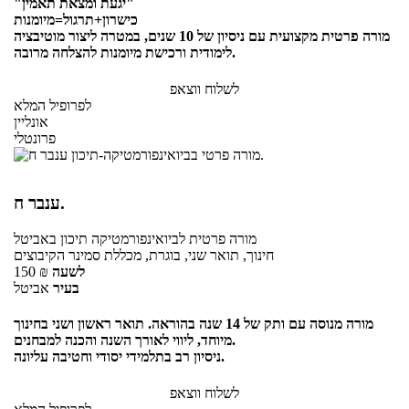
"יגעת ומצאת תאמין"
כישרון+תרגול=מיומנות
מורה פרטית מקצועית עם ניסיון של 10 שנים, במטרה ליצור מוטיבציה
לימודית ורכישת מיומנות להצלחה מרובה.
לשלוח ווצאפ
לפרופיל המלא
אונליין
פרונטלי
ענבר ח.
מורה פרטית
לביואינפורמטיקה תיכון
באביטל
חינוך, תואר שני, בוגרת, מכללת סמינר הקיבוצים
לשעה
₪
150
בעיר
אביטל
מורה מנוסה עם ותק של 14 שנה בהוראה. תואר ראשון ושני בחינוך
מיוחד, ליווי לאורך השנה והכנה למבחנים.
ניסיון רב בתלמידי יסודי וחטיבה עליונה.
לשלוח ווצאפ