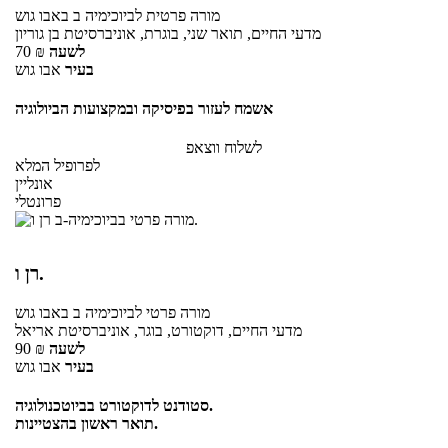
מורה פרטית
לביוכימיה ב
באבו גוש
מדעי החיים, תואר שני, בוגרת, אוניברסיטת בן גוריון
לשעה
₪
70
בעיר
אבו גוש
אשמח לעזור בפיסיקה ובמקצועות הביולוגיה
לשלוח ווצאפ
לפרופיל המלא
אונליין
פרונטלי
רן ו.
מורה פרטי
לביוכימיה ב
באבו גוש
מדעי החיים, דוקטורט, בוגר, אוניברסיטת אריאל
לשעה
₪
90
בעיר
אבו גוש
סטודנט לדוקטורט בביוטכנולוגיה.
תואר ראשון בהצטיינות.