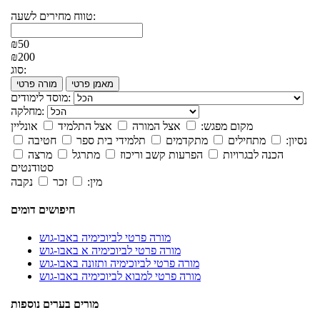
טווח מחירים לשעה:
₪50
₪200
סוג:
מאמן פרטי
מורה פרטי
מוסד לימודים:
מחלקה:
מקום מפגש:
אצל המורה
אצל התלמיד
אונליין
נסיון:
מתחילים
מתקדמים
תלמידי בית ספר
חטיבה
הכנה לבגרויות
הפרעות קשב וריכוז
מתרגל
מרצה
סטודנטים
מין:
זכר
נקבה
חיפושים דומים
מורה פרטי לביוכימיה באבו-גוש
מורה פרטי לביוכימיה א באבו-גוש
מורה פרטי לביוכימיה ותזונה באבו-גוש
מורה פרטי למבוא לביוכימיה באבו-גוש
מורים בערים נוספות