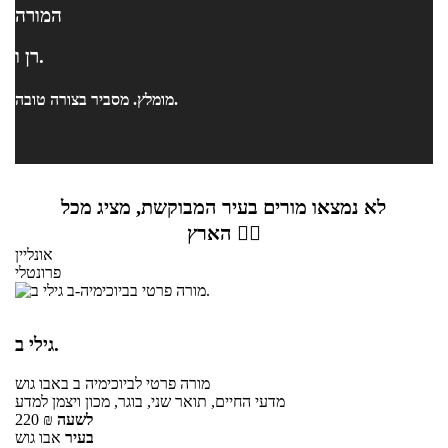
המורה
רן ו.
מומלץ. מסביר בצורה טובה.
לא נמצאו מורים בעיר המבוקשת, מציג מכל
הארץ 👇🏼
אונליין
פרונטלי
גילי ב.
מורה פרטי
לביוכימיה ב
באבו גוש
מדעי החיים, תואר שני, בוגר, מכון ויצמן למדע
לשעה
₪
220
בעיר
אבו גוש