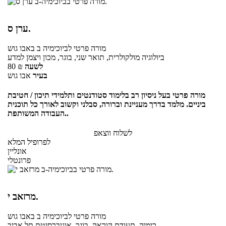
ערן ס.
מורה פרטי
לביוכימיה ב
באבו גוש
ביולוגיה מולקולרית, תואר שני, בוגר, מכון ויצמן למדע
לשעה
₪
80
בעיר
אבו גוש
מורה פרטי בעל ניסיון רב בלימוד סטודנטים ותלמידי תיכון / חטיבת
ביניים. מלמד בדרך מעניינת וברורה, סבלני וקשוב לאורך כל תוכנית
העבודה המשותפת..
לשלוח ווצאפ
לפרופיל המלא
אונליין
פרונטלי
מרזאב י.
מורה פרטי
לביוכימיה ב
באבו גוש
כימיה, תעודת הוראה, בוגר, אוניברסיטת תל אביב