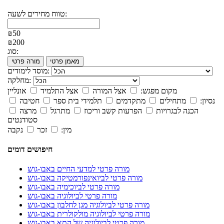
טווח מחירים לשעה:
₪50
₪200
סוג:
מאמן פרטי
מורה פרטי
מוסד לימודים:
מחלקה:
מקום מפגש:
אצל המורה
אצל התלמיד
אונליין
נסיון:
מתחילים
מתקדמים
תלמידי בית ספר
חטיבה
הכנה לבגרויות
הפרעות קשב וריכוז
מתרגל
מרצה
סטודנטים
מין:
זכר
נקבה
חיפושים דומים
מורה פרטי למדעי החיים באבו-גוש
מורה פרטי לביואינפורמטיקה באבו-גוש
מורה פרטי לביוכימיה באבו-גוש
מורה פרטי לביולוגיה באבו-גוש
מורה פרטי לביולוגיה מגן לחלבון באבו-גוש
מורה פרטי לביולוגיה מולקולרית באבו-גוש
מורה פרטי לביולוגיה של התא באבו-גוש