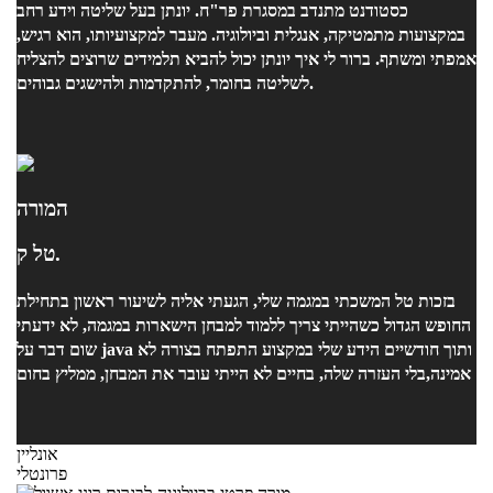
כסטודנט מתנדב במסגרת פר"ח. יונתן בעל שליטה וידע רחב
במקצועות מתמטיקה, אנגלית וביולוגיה. מעבר למקצועיותו, הוא רגיש,
אמפתי ומשתף. ברור לי איך יונתן יכול להביא תלמידים שרוצים להצליח
לשליטה בחומר, להתקדמות ולהישגים גבוהים.
המורה
טל ק.
בזכות טל המשכתי במגמה שלי, הגעתי אליה לשיעור ראשון בתחילת
החופש הגדול כשהייתי צריך ללמוד למבחן הישארות במגמה, לא ידעתי
שום דבר על java ותוך חודשיים הידע שלי במקצוע התפתח בצורה לא
אמינה,בלי העזרה שלה, בחיים לא הייתי עובר את המבחן, ממליץ בחום
אונליין
פרונטלי