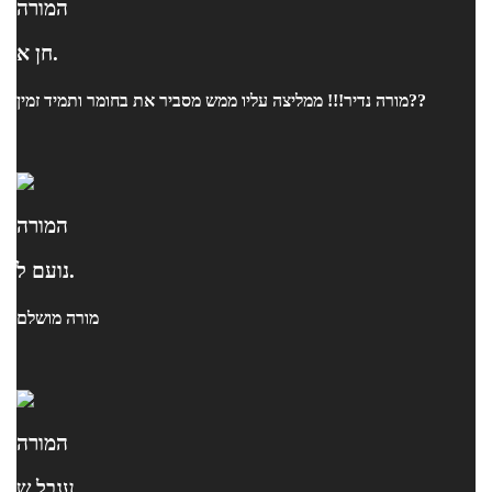
המורה
חן א.
מורה נדיר!!! ממליצה עליו ממש מסביר את בחומר ותמיד זמין??
המורה
נועם ל.
מורה מושלם
המורה
ענבל ש.