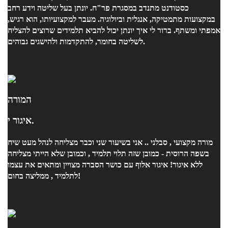
כסטודנט מתנדב במסגרת פר"ח. יונתן בעל שליטה וידע רחב
במקצועות מתמטיקה, אנגלית וביולוגיה. מעבר למקצועיותו, הוא רגיש,
אמפתי ומשתף. ברור לי איך יונתן יכול להביא תלמידים שרוצים להצליח
לשליטה בחומר, להתקדמות ולהישגים גבוהים.
המורה
איגור י.
מורה מקצועי , סבלני .. אני בשיעור שני וכבר מצליחה לנהל מעט שיח
בשפה הרוסית - כמובן שזה תלוי תלמיד , וכמובן שלא הייתי מצליחה
ללא איגור! איגור אלוף עם כושר הסברה מצויין ומתאים את עצמו
לתלמיד , ממליצה בחום!