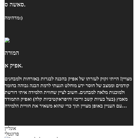
סאשה ס.
מדהימה:)
המורה
אפיק א.
מצויין! הייתי זקוק לעזרתו של אפיק בהכנה לבגרות באזרחות ולמבחנים
קודמים וממצב של חוסר ידע מוחלט הגעתי לרמת הבנה גבוהה בחומר
ולמוכנות מלאה למבחנים. חשוב לציין שחווית הלמידה איתי דורשת
מאמץ (בעל בעיות קשב וריכוז והיפראקטיביות קלה) ואפיק התמודד
עם העניין באופן מצויין תוך כדי שהוא משאיר את חוויית הלמידה
קלילה ומהנה מומלץ +++
אונליין
פרונטלי