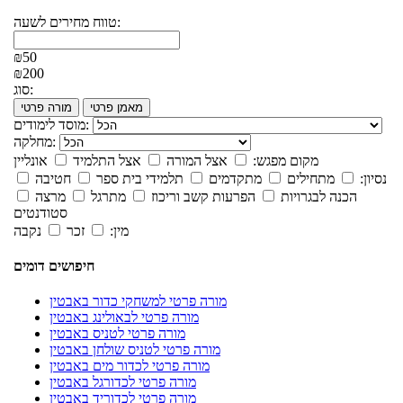
טווח מחירים לשעה:
₪50
₪200
סוג:
מאמן פרטי
מורה פרטי
מוסד לימודים:
מחלקה:
מקום מפגש:
אצל המורה
אצל התלמיד
אונליין
נסיון:
מתחילים
מתקדמים
תלמידי בית ספר
חטיבה
הכנה לבגרויות
הפרעות קשב וריכוז
מתרגל
מרצה
סטודנטים
מין:
זכר
נקבה
חיפושים דומים
מורה פרטי למשחקי כדור באבטין
מורה פרטי לבאולינג באבטין
מורה פרטי לטניס באבטין
מורה פרטי לטניס שולחן באבטין
מורה פרטי לכדור מים באבטין
מורה פרטי לכדורגל באבטין
מורה פרטי לכדוריד באבטין