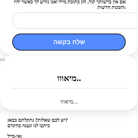
אם אין ברשותך קוד, הזן כתובת מייל ואנו נודיע לך כאשר יהיו
הזמנות חדשות:
שלח בקשה
מיאווו..
מיאווו...
יש לכם שאלות? נתקלתם בבאג?
כיתבו לנו ונענה בהקדם
אי-מייל: