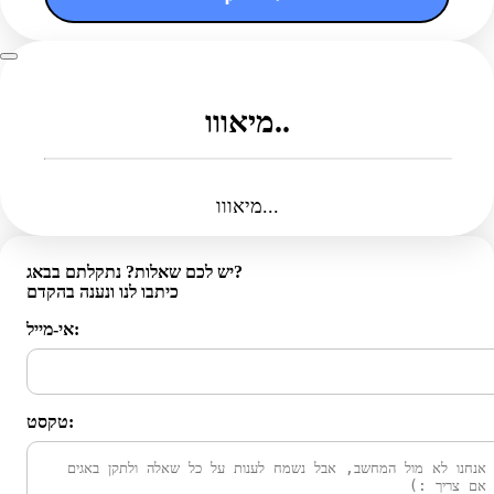
מיאווו..
מיאווו...
יש לכם שאלות? נתקלתם בבאג?
כיתבו לנו ונענה בהקדם
אי-מייל:
טקסט: