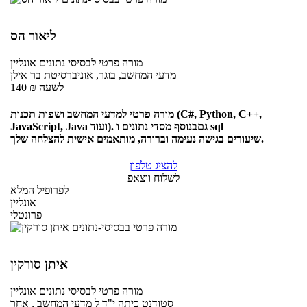
ליאור הס
מורה פרטי
לבסיסי נתונים
אונליין
מדעי המחשב, בוגר, אוניברסיטת בר אילן
לשעה
₪
140
מורה פרטי למדעי המחשב ושפות תכנות (C#, Python, C++,
JavaScript, Java ועוד). גםבנוסף מסדי נתונים ו sql
שיעורים בגישה נעימה וברורה, מותאמים אישית להצלחה שלך.
להציג טלפון
לשלוח ווצאפ
לפרופיל המלא
אונליין
פרונטלי
איתן סורקין
מורה פרטי
לבסיסי נתונים
אונליין
סטודנט כיתה י"ד ל מדעי המחשב , אחר