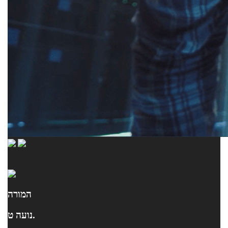
המורה
נועה ט.