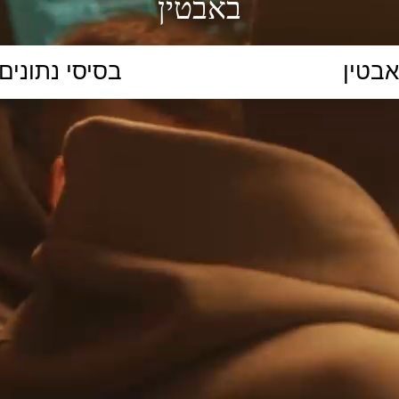
באבטין
הקלידו נושא לימוד...
ללמוד
ללמוד אונליין
פרונטלי
ת קשב וריכוז
השכלה גבוהה
תיכון
יסודי
כל המ
כלי סינון