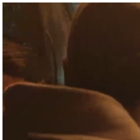
היום לומדים
משהו חדש.
מצאו מורה
הצטרפות מורים פרטיים
שירות לקוחות
על הצוות שלנו :)
משרות פתוחות
התחברות
כל הזכויות שמורות 2026 © Lessoons
חיפוש
המורים הטובים
בישראל, במקום אחד.