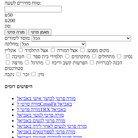
טווח מחירים לשעה:
₪50
₪200
סוג:
מאמן פרטי
מורה פרטי
מוסד לימודים:
מחלקה:
מקום מפגש:
אצל המורה
אצל התלמיד
אונליין
נסיון:
מתחילים
מתקדמים
תלמידי בית ספר
חטיבה
הכנה לבגרויות
הפרעות קשב וריכוז
מתרגל
מרצה
סטודנטים
מין:
זכר
נקבה
חיפושים דומים
מורה פרטי לכושר אישי באביאל
מורה פרטי לCrossFit באביאל
מורה פרטי לTRX באביאל
מורה פרטי לנוער באביאל
מורה פרטי לנשים באביאל
מורה פרטי לנשים לאחר לידה באביאל
מורה פרטי לספורטאים באביאל
מורה פרטי לשיקום פציעות באביאל