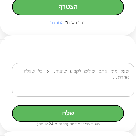
הצטרף
כבר רשום?
התחבר
שלח
מענה מיידי מובטח (פחות מ-24 שעות)