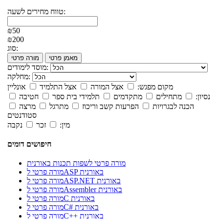
טווח מחירים לשעה:
₪50
₪200
סוג:
מאמן פרטי
מורה פרטי
מוסד לימודים:
מחלקה:
מקום מפגש:
אצל המורה
אצל התלמיד
אונליין
נסיון:
מתחילים
מתקדמים
תלמידי בית ספר
חטיבה
הכנה לבגרויות
הפרעות קשב וריכוז
מתרגל
מרצה
סטודנטים
מין:
זכר
נקבה
חיפושים דומים
מורה פרטי לשפות תכנות באורנית
מורה פרטי לASP באורנית
מורה פרטי לASP.NET באורנית
מורה פרטי לAssembler באורנית
מורה פרטי לC באורנית
מורה פרטי לC# באורנית
מורה פרטי לC++ באורנית