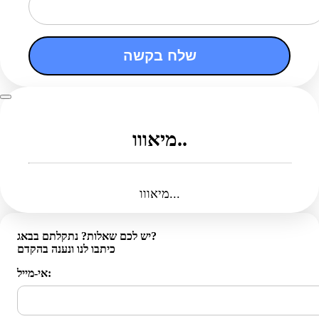
שלח בקשה
מיאווו..
מיאווו...
יש לכם שאלות? נתקלתם בבאג?
כיתבו לנו ונענה בהקדם
אי-מייל: