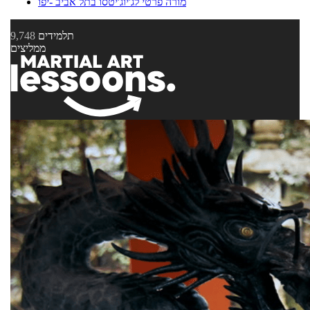
מורה פרטי לג'יוג'יטסו בתל אביב -יפו
תלמידים
9,748
ממליצים