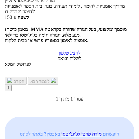
מורה פרטי
לגיוגיטסו
אונליין
מדריך אומנויות לחימה , לימודי תעודה, בוגר, בית הספר לאומנויות
לחימה 'קרדה דו'
לשעה
₪
150
מאמן כושר ו -MMA מוסמך ומקצועי, בעל חגורה שחורה בקראטה
מגע מלא, חגורה חומה בג'וג'יטסו ברזילאי.
אופציה לאימון בסטודיו פרטי או בבית הלקוח.
להציג טלפון
לשלוח ווצאפ
לפרופיל המלא
לעמוד הבא
הקודם
1
עמוד 1 מתוך 1
חיפשתם
מורה פרטי לג'יוג'יטסו
באבטין? באתר לסונס