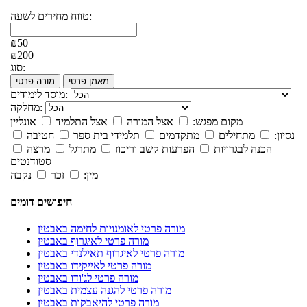
טווח מחירים לשעה:
₪50
₪200
סוג:
מאמן פרטי
מורה פרטי
מוסד לימודים:
מחלקה:
מקום מפגש:
אצל המורה
אצל התלמיד
אונליין
נסיון:
מתחילים
מתקדמים
תלמידי בית ספר
חטיבה
הכנה לבגרויות
הפרעות קשב וריכוז
מתרגל
מרצה
סטודנטים
מין:
זכר
נקבה
חיפושים דומים
מורה פרטי לאומנויות לחימה באבטין
מורה פרטי לאיגרוף באבטין
מורה פרטי לאיגרוף תאילנדי באבטין
מורה פרטי לאייקידו באבטין
מורה פרטי לג'ודו באבטין
מורה פרטי להגנה עצמית באבטין
מורה פרטי להיאבקות באבטין