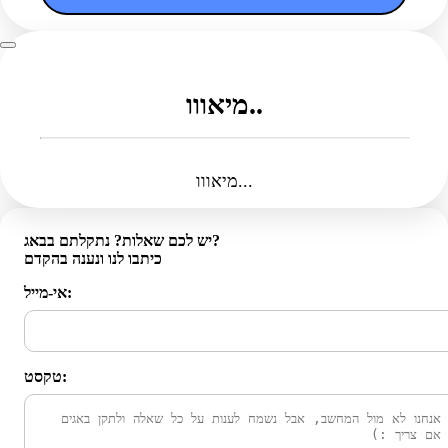
מיאווו..
מיאווו...
יש לכם שאלות? נתקלתם בבאג?
כיתבו לנו ונענה בהקדם
אי-מייל:
טקסט: