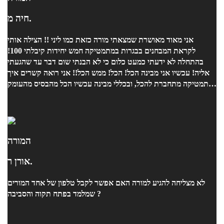
חיה מ.
אני מאוד מאושרת שמצאתי מורה כזאת כמו ליני !! הצילה אותי
לקראת המבחנים בבגרות במתמטיקה חמש יחידות קיבלתי 100!
בהתחלה לא ידעתי כמעט כלום כי לא הבנתי שום דבר עד שהגעתי
אליה! עכשיו אני מבינה הכל! הכל! ממש הכל!! אני רואה קשרים איך
מתמטיקה מתחברת להכל, ובכללי מבינה עכשיו הכל מהבסיס מהעומק
של הדברים! ויכולה לפתור באמת כל תרגיל מאוד מהר ונכון!! ובאמת
תודה ענקית ענקית למורה ליני! אחרי שעברתי אצל הרבה מורים את
האחת והיחידה שהצליחה לעזור לי!!!! תודה רבה !
המורה
אורן ר.
לא מצליחה להגיע למורה האם אפשר לקבל טלפון של אחד המורים
שמלמד בפתח תקוה והסביבה ?