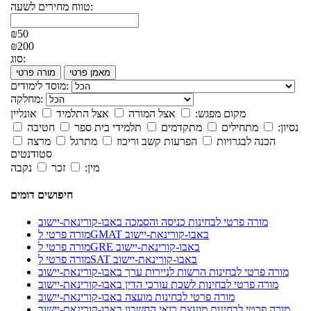
טווח מחירים לשעה:
₪50
₪200
סוג:
מאמן פרטי
מורה פרטי
מוסד לימודים:
מחלקה:
מקום מפגש:
אצל המורה
אצל התלמיד
אונליין
נסיון:
מתחילים
מתקדמים
תלמידי בית ספר
חטיבה
הכנה לבגרויות
הפרעות קשב וריכוז
מתרגל
מרצה
סטודנטים
מין:
זכר
נקבה
חיפושים דומים
מורה פרטי לבחינות כניסה והסמכה באבו-קורינאת-יישוב
מורה פרטי לGMAT באבו-קורינאת-יישוב
מורה פרטי לGRE באבו-קורינאת-יישוב
מורה פרטי לSAT באבו-קורינאת-יישוב
מורה פרטי לבחינות הרשות לניירות ערך באבו-קורינאת-יישוב
מורה פרטי לבחינות לשכת עורכי הדין באבו-קורינאת-יישוב
מורה פרטי לבחינות מועצה באבו-קורינאת-יישוב
מורה פרטי לבחינות מועצת רואי החשבון באבו-קורינאת-יישוב