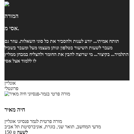
המורה
אסי מ.
תותח אמיתי... יודע לענות ולהסביר את כל סוגי השאלות. עוזר גם
מעבר לשעות השיעור בטלפון ונותן מעצמו מעל ומעבר בשביל
התלמיד... בקיצור... מי שרוצה להבין את החומר ולהצליח במבחן ממליץ
לו ללמוד אצל אסי
אונליין
פרונטלי
חיה מאיר
מורה פרטית
לגמר פנסיוני
אונליין
מדעי המחשב, תואר שני, בוגרת, אוניברסיטת תל אביב
לשעה
₪
150