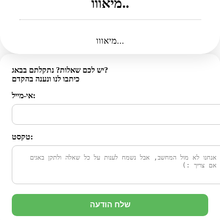
מיאווו..
מיאווו...
יש לכם שאלות? נתקלתם בבאג?
כיתבו לנו ונענה בהקדם
אי-מייל:
טקסט:
שלח הודעה