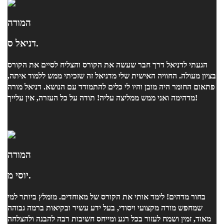
המורה
דניאל ס.
הגעתי לדניאל דרך חבר שעשה את הקורס והצליח לסיים את הקורס
בציון מעולה. החוויה האישית שלי מדניאל זה שזכיתי ממש ללמוד איתה,
פתאום החומר היה מובן והיו לי כלים להתמודד עם הנושא. דניאל מורה
מדהימה ואני ממש ממליצה עליה! תודה על כל העזרה, אין עלייך!
המורה
יוסי מ.
בחור מדהים! לימד אותי את הקורס של מאוחדים. מומלץ ביותר למי
שמחפש מורה מקצועי ויסודי, בעל ידע עשיר ובקיאות ברמה גבוהה
מאוד, זמין ושמח לעזור בכל רגע ומייחס חשיבות רבה להבנה ולהצלחה