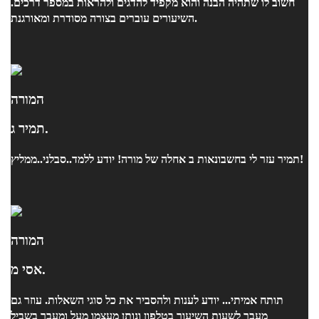
חשוב לו שתהיה הבנה והוא מקפיד להדגים ולהראות במספר דרכים.
השיעורים עוברים בצורה מסודרת ומאורגנת.
המורה
תמיר ג.
תמיר עזר לי בחשבונאות ב אחלה של מורה! יודע ללמד..סבלני..ממליץ!
המורה
אסי מ.
תותח אמיתי... יודע לענות ולהסביר את כל סוגי השאלות. עוזר גם
מעבר לשעות השיעור בטלפון ונותן מעצמו מעל ומעבר בשביל