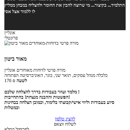
התלמיד... בקיצור... מי שרוצה להבין את החומר ולהצליח במבחן ממליץ
לו ללמוד אצל אסי
אונליין
פרונטלי
מאור ביטון
מורה פרטי
לדוחות מאוחדים
אונליין
כלכלה מנהל עסקים, תואר שני, בוגר, האוניברסיטה הפתוחה
לשעה
₪
170
מלמד ועוזר בעבודות בדרך להצלחה שלכם !
הפשטות וההבנה מנצחת! בהתחייבות!
סיוע בעבודות וליווי אישי/קבוצתי בלימוד, וכמובן הצלחה בבחינות
ובמטלות
להציג טלפון
לשלוח ווצאפ
לפרופיל המלא