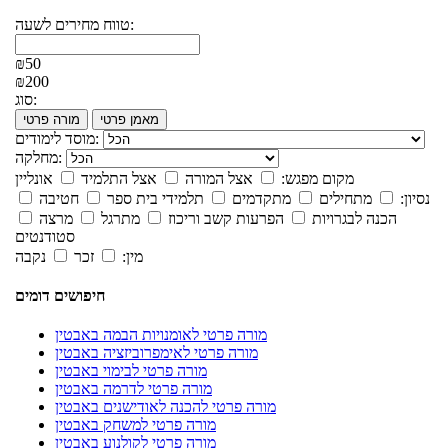
טווח מחירים לשעה:
₪50
₪200
סוג:
מאמן פרטי
מורה פרטי
מוסד לימודים:
מחלקה:
מקום מפגש:
אצל המורה
אצל התלמיד
אונליין
נסיון:
מתחילים
מתקדמים
תלמידי בית ספר
חטיבה
הכנה לבגרויות
הפרעות קשב וריכוז
מתרגל
מרצה
סטודנטים
מין:
זכר
נקבה
חיפושים דומים
מורה פרטי לאומנויות הבמה באבטין
מורה פרטי לאימפרוביזציה באבטין
מורה פרטי לבימוי באבטין
מורה פרטי לדרמה באבטין
מורה פרטי להכנה לאודישנים באבטין
מורה פרטי למשחק באבטין
מורה פרטי לקולנוע באבטין