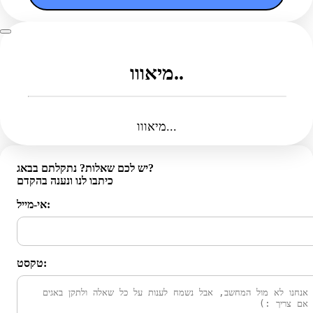
מיאווו..
מיאווו...
יש לכם שאלות? נתקלתם בבאג?
כיתבו לנו ונענה בהקדם
אי-מייל:
טקסט: