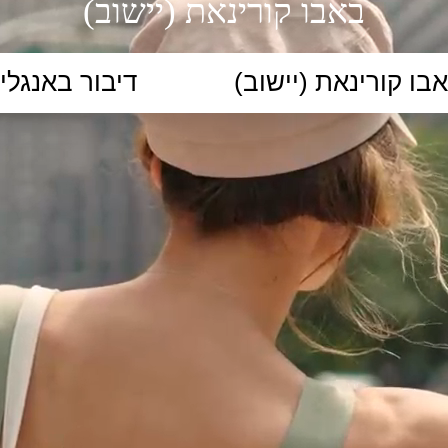
באבו קורינאת (יישוב)
הקלידו נושא לימוד...
ללמוד
ללמוד אונליין
פרונטלי
ת קשב וריכוז
השכלה גבוהה
תיכון
יסודי
כל המ
כלי סינון