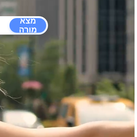
מצא
מורה
הפרעו