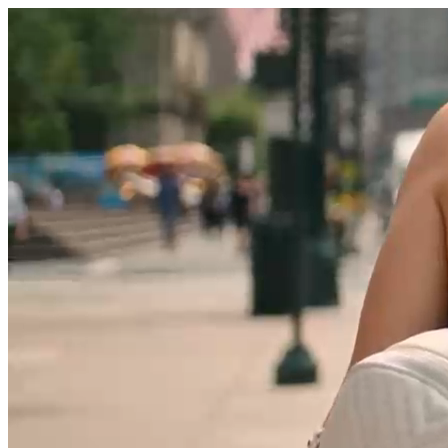
היום לומדים
משהו חדש.
מצאו מורה
הצטרפות מורים פרטיים
שירות לקוחות
על הצוות שלנו :)
משרות פתוחות
התחברות
כל הזכויות שמורות 2026 © Lessoons
חיפוש
המורים הטובים
בישראל, במקום אחד.