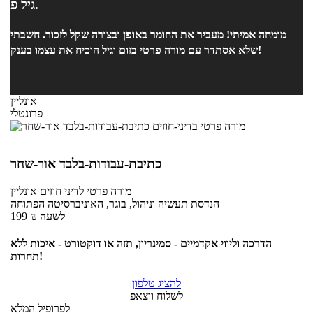
גיל פ.
מומחה אמיתי! מעביר את החומר באופן ובצורה שקל לזכור. חשבתי
שלא אסתדר עם מורה פרטי בזום וגיל הוכיח את עצמו בענק!
אונליין
פרונטלי
כתיבת-עבודות-בלבד אור-שחר
מורה פרטי
לדיני חוזים
אונליין
הנדסת תעשיה וניהול, בוגר, האוניברסיטה הפתוחה
לשעה
₪
199
הדרכה וליווי אקדמיים - סמינריון, תזה או דוקטורט - איכות ללא
תחרות!
להציג טלפון
לשלוח ווצאפ
לפרופיל המלא