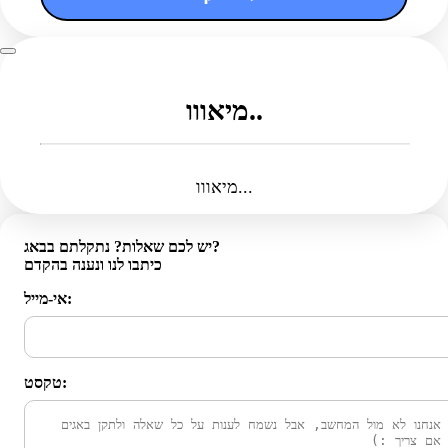
מיאווו..
מיאווו...
יש לכם שאלות? נתקלתם בבאג?
כיתבו לנו ונענה בהקדם
אי-מייל:
טקסט: