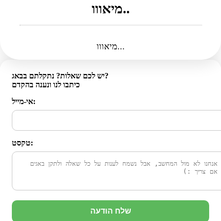
מיאווו..
מיאווו...
יש לכם שאלות? נתקלתם בבאג?
כיתבו לנו ונענה בהקדם
אי-מייל:
טקסט:
שלח הודעה