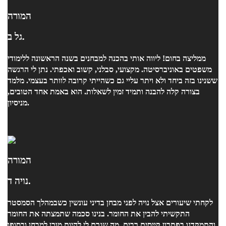
המורה
גל ב.
ממליצה בחום! ליווה אותי בהכנה למבחנים בשנה הראשונה ללימודי
משפטים באוניברסיטה. מקצועי, סבלני, קשוב ואכפתי. נתן לי הרגשה
ששנינו בזה ביחד ולא ויתר עליי גם כשהייתי קרובה לוותר בעצמי. מלמד
בצורה קלה להבנה ותמיד זמין לשאלות. הוא באמת אחד הטובים,
מניסיון.
המורה
נויה ד.
לקחתי שיעורים אצל נויה לפני מבחן בדיני עונשין כשבמהלך הסמסטר
התקשיתי להבין את החומר. בנינו סכמה שתמצתה את החומר
והתמקדנו בפתרון קייסים רבים, מה שגרם לי להיות מוכן למבחן ובסופו