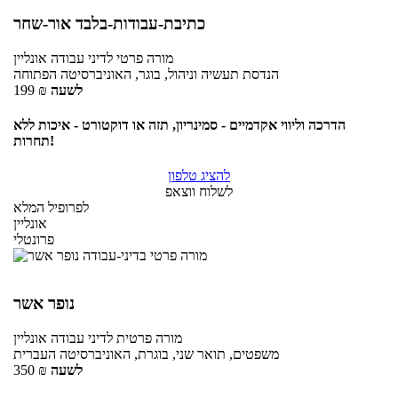
כתיבת-עבודות-בלבד אור-שחר
מורה פרטי
לדיני עבודה
אונליין
הנדסת תעשיה וניהול, בוגר, האוניברסיטה הפתוחה
לשעה
₪
199
הדרכה וליווי אקדמיים - סמינריון, תזה או דוקטורט - איכות ללא
תחרות!
להציג טלפון
לשלוח ווצאפ
לפרופיל המלא
אונליין
פרונטלי
נופר אשר
מורה פרטית
לדיני עבודה
אונליין
משפטים, תואר שני, בוגרת, האוניברסיטה העברית
לשעה
₪
350