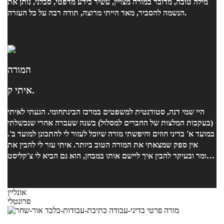
מילה טובה, מדובר במורה מצויין, עשיר בידע מדפטי, סבלני, נותן את
הנשמה להסביר, מאד הייתי מרוצה, תודה רבה על כל העזרה.
המורה
איתי ק.
היי שמי דנה, סטודנטית למשפטים במרכז הבינתחומי. הגעתי לאיתי
(בעקבות המלצות של החברים למסלול) בשנה שעברה אחרי שנכשלתי
במועד א' בדיני חוזים וחיפשתי מורה שיוכל לעזור לי להתכונן למועד ב'.
אין ספק שמצאתי את המורה הטוב ביותר. איתי עזר לי להבין את
החומר ובעיקר להבין איך ליישם אותו במבחן, הוא גם הביא לי צ'קליסט
שהיה מעודכן לקורס שלי כולל פסקי דין וחקיקה לפי הסילבוס, חייבת
להגיד שזה ממש הציל אותי ובמועד ב' קיבלתי 92! השנה אני ממשיכה
ללמוד עם איתי (הפעם נזיקין) ולא רק לפני המבחן. ממליצה לכולם
אונליין
בחום, המורה הכי טוב שאפשר למצוא, מעבר לזה שהשיעורים מאוד
פרונטלי
מושקעים והחומר מובן, איתי גם זמין תמיד לשאלות ועושה הכל
באווירה טובה מתוך רצון אמיתי לעזור לי להצליח