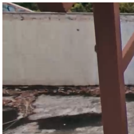
היום לומדים
משהו חדש.
מצאו מורה
הצטרפות מורים פרטיים
שירות לקוחות
על הצוות שלנו :)
משרות פתוחות
התחברות
כל הזכויות שמורות 2026 © Lessoons
חיפוש
המורים הטובים
בישראל, במקום אחד.