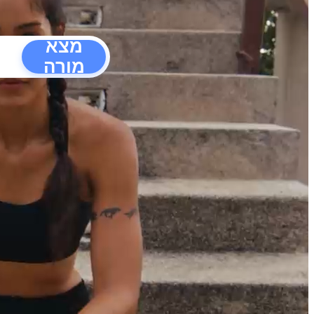
מצא
מורה
הפרעו