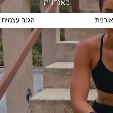
באורנית
הקלידו נושא לימוד...
ללמוד
ללמוד אונליין
פרונטלי
ת קשב וריכוז
השכלה גבוהה
תיכון
יסודי
כל המ
כלי סינון