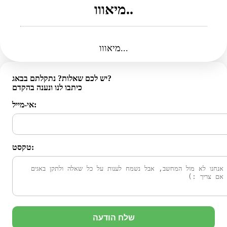
מיאווו..
מיאווו...
יש לכם שאלות? נתקלתם בבאג?
כיתבו לנו ונענה בהקדם
אי-מייל:
טקסט:
שלח הודעה