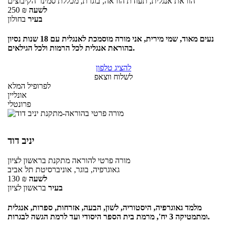
הוראת אנגלית, תעודת הוראה, בוגרת, מכללת סמינר הקיבוצים
לשעה
₪
250
בעיר
בחולון
נעים מאוד, שמי מירית, אני מורה מוסמכת לאנגלית עם 18 שנות נסיון
בהוראת אנגלית לכל הרמות ולכל הגילאים.
להציג טלפון
לשלוח ווצאפ
לפרופיל המלא
אונליין
פרונטלי
יניב דוד
מורה פרטי
להוראה מתקנת
בראשון לציון
גאוגרפיה, בוגר, אוניברסיטת תל אביב
לשעה
₪
130
בעיר
בראשון לציון
מלמד גאוגרפיה, היסטוריה, לשון, הבעה, אזרחות, ספרות, אנגלית
ומתמטיקה 3 יח', מרמת בית הספר היסודי ועד לרמת הגשה לבגרות.