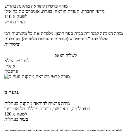
מורה פרטית
להוראה מתקנת
בחריש
מדעי החברה, תעודת הוראה, בוגרת, אוניברסיטת בר אילן
לשעה
₪
110
בעיר
בחריש
מורה המכינה לבגרויות בבית ספר תיכון. מלמדת את כל מקצועות רבי
המלל לחט"ב והחט"ע (בגרויות והערכות חלופיות) בסובלנות
וביסודיות.
לשלוח ווצאפ
לפרופיל המלא
אונליין
פרונטלי
נועה כ.
מורה פרטית
להוראה מתקנת
בעתלית
פסיכולוגיה, תואר שני, בוגרת, מכללת תל אביב יפו
לשעה
₪
120
בעיר
בעתלית
ללמוד באווירה טובה, סבלנית ורגועה (: בוגרת תואר שני בפסיכולוגיה