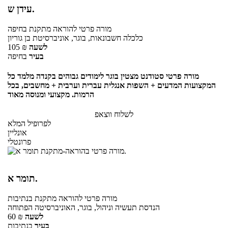
עידן ש.
מורה פרטי
להוראה מתקנת
בחיפה
כלכלה חשבונאות, בוגר, אוניברסיטת בן גוריון
לשעה
₪
105
בעיר
בחיפה
מורה פרטי סטודנט מצטין בוגר לימודים גבוהים בקנדה מלמד כל
המקצועות המדעים + השפות אנגלית עברית וערבית + מחשבים, בכל
הרמות. מקצועי ומנוסה מאוד
לשלוח ווצאפ
לפרופיל המלא
אונליין
פרונטלי
תומר א.
מורה פרטי
להוראה מתקנת
בנתיבות
הנדסת תעשיה וניהול, בוגר, האוניברסיטה הפתוחה
לשעה
₪
60
בעיר
בנתיבות