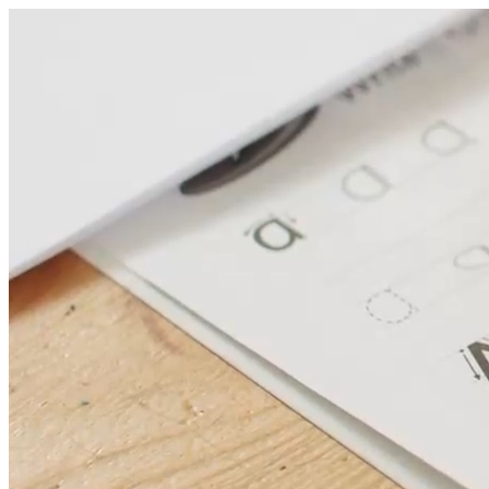
היום לומדים
משהו חדש.
מצאו מורה
הצטרפות מורים פרטיים
שירות לקוחות
על הצוות שלנו :)
משרות פתוחות
התחברות
כל הזכויות שמורות 2026 © Lessoons
חיפוש
המורים הטובים
בישראל, במקום אחד.