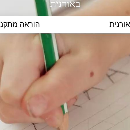
באורנית
הקלידו נושא לימוד...
ללמוד
ללמוד אונליין
פרונטלי
ת קשב וריכוז
השכלה גבוהה
תיכון
יסודי
כל המ
כלי סינון