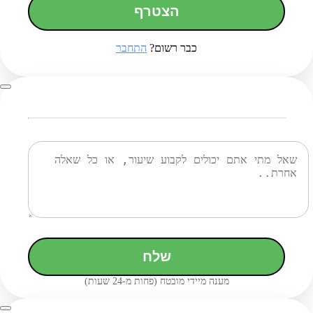
הצטרף
כבר רשום?
התחבר
שלח
מענה מיידי מובטח (פחות מ-24 שעות)