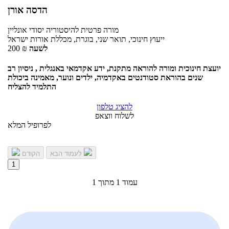
הדסה אורן
מורה פרטית
להיסטוריה יסודי
אונליין
ייעוץ חינוכי, תואר שני, בוגרת, מכללת אורות ישראל
לשעה
₪
200
יועצת חינוכית ומורה להוראה מתקנת, ידע אקדמאי באנגלית , ניסיון רב
שנים בהוראת סטודנטים באקדמיה, ילדים ונוער, מאמינה ביכולת
התלמיד להצליח
להציג טלפון
לשלוח ווצאפ
לפרופיל המלא
לעמוד הבא
הקודם
1
עמוד 1 מתוך 1