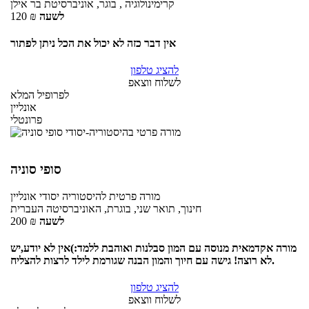
קרימינולוגיה , בוגר, אוניברסיטת בר אילן
לשעה
₪
120
אין דבר כזה לא יכול את הכל ניתן לפתור
להציג טלפון
לשלוח ווצאפ
לפרופיל המלא
אונליין
פרונטלי
סופי סוניה
מורה פרטית
להיסטוריה יסודי
אונליין
חינוך, תואר שני, בוגרת, האוניברסיטה העברית
לשעה
₪
200
מורה אקדמאית מנוסה עם המון סבלנות ואוהבת ללמד:)אין לא יודע,יש
לא רוצה! גישה עם חיוך והמון הבנה שגורמת לילד לרצות להצליח.
להציג טלפון
לשלוח ווצאפ