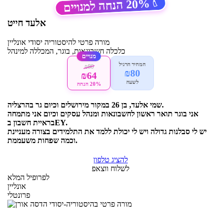
20%
הנחה למנויים
🏷️
אלעד חייט
מורה פרטי
להיסטוריה יסודי
אונליין
כלכלה חשבונאות, בוגר, המכללה למינהל
מנויים
המחיר הרגיל
₪80
₪80
₪64
לשעה
20% הנחה
שמי אלעד, בן 26 במקור מירושלים וכיום גר בהרצליה.
אני בוגר תואר ראשון לחשבונאות ומנהל עסקים וכיום אני מתמחה
בראיית חשבון בEY.
יש לי סבלנות גדולה ויש לי יכולת ללמד את התלמידים בצורה מעניינת
וכמה שפחות משעממת.
להציג טלפון
לשלוח ווצאפ
לפרופיל המלא
אונליין
פרונטלי