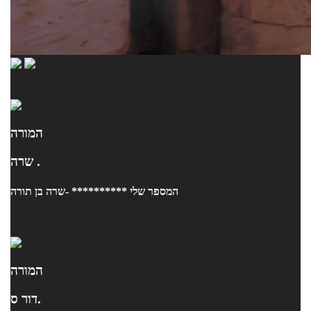
המורה
שרה .
המספר שלי ********** -שרה בן תורה
המורה
דור ס.