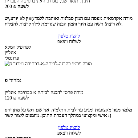
חינוך, תואר שני, בוגרת, האוניברסיטה העברית
לשעה
₪
200
מורה אקדמאית מנוסה עם המון סבלנות ואוהבת ללמד:)אין לא יודע,יש
לא רוצה! גישה עם חיוך והמון הבנה שגורמת לילד לרצות להצליח.
להציג טלפון
לשלוח ווצאפ
לפרופיל המלא
אונליין
פרונטלי
נמרוד פ
מורה פרטי
להכנה לכיתה א בכתיבה
אונליין
לשעה
₪
120
מלמד מגוון מקצועות ומגיע עד לבית התלמיד. אני שם דגש על מתן יחס
אישי ומקצועי במהלך העברת התוכן. מוזמנים ליצור קשר :)
להציג טלפון
לשלוח ווצאפ