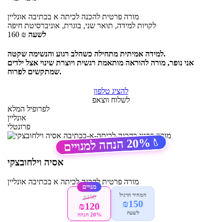
מורה פרטית
להכנה לכיתה א בכתיבה
אונליין
לקויות למידה, תואר שני, בוגרת, אוניברסיטת חיפה
לשעה
₪
160
למידה אמיתית מתחילה כשהלב רגוע והנשימה שקטה.
אני נופר, מורה להוראה מותאמת רגשית ויוצרת שינוי אצל ילדים
שמתקשים לפרוח.
להציג טלפון
לשלוח ווצאפ
לפרופיל המלא
אונליין
פרונטלי
20%
הנחה למנויים
🏷️
אסיה וילחובצקי
מורה פרטית
להכנה לכיתה א בכתיבה
אונליין
מנויים
המחיר הרגיל
₪150
₪150
₪120
לשעה
20% הנחה