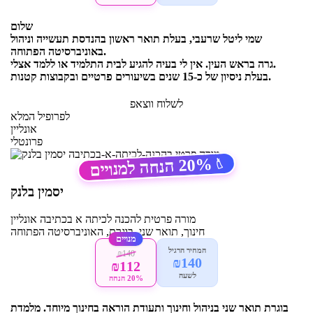
שלום
שמי ליטל שרעבי, בעלת תואר ראשון בהנדסת תעשייה וניהול
באוניברסיטה הפתוחה.
גרה בראש העין. אין לי בעיה להגיע לבית התלמיד או ללמד אצלי.
בעלת ניסיון של כ-15 שנים בשיעורים פרטיים ובקבוצות קטנות.
לשלוח ווצאפ
לפרופיל המלא
אונליין
פרונטלי
20%
הנחה למנויים
🏷️
יסמין בלנק
מורה פרטית
להכנה לכיתה א בכתיבה
אונליין
חינוך, תואר שני, בוגרת, האוניברסיטה הפתוחה
מנויים
המחיר הרגיל
₪140
₪140
₪112
לשעה
20% הנחה
בוגרת תואר שני בניהול וחינוך ותעודת הוראה בחינוך מיוחד. מלמדת