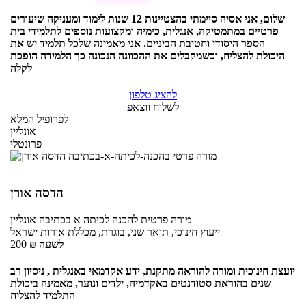
שלום, אני אסיה סיימתי בהצטיינות 12 שנות לימוד ומעניקה שיעורים
פרטיים במתמטיקה, אנגלית, כימיה ומקצועות נוספים לתלמידי בית
הספר היסודי וחטיבת הביניים. אני מאמינה שלכל תלמיד יש את
היכולת להצליח, וכשמקבלים את ההכוונה הנכונה כך הלמידה הופכת
לקלה
להציג טלפון
לשלוח ווצאפ
לפרופיל המלא
אונליין
פרונטלי
הדסה אורן
מורה פרטית
להכנה לכיתה א בכתיבה
אונליין
ייעוץ חינוכי, תואר שני, בוגרת, מכללת אורות ישראל
לשעה
₪
200
יועצת חינוכית ומורה להוראה מתקנת, ידע אקדמאי באנגלית , ניסיון רב
שנים בהוראת סטודנטים באקדמיה, ילדים ונוער, מאמינה ביכולת
התלמיד להצליח