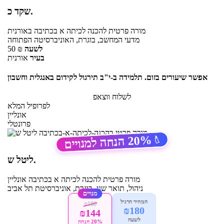
שקד כ.
מורה פרטית
להכנה לכיתה א בכתיבה
באורנית
מדעי המחשב, בוגרת, האוניברסיטה הפתוחה
לשעה
₪
50
בעיר
אורנית
אפשר שיעורים בזום. תלמידה ב-י"ב תירגול לקידום באנגלית וחשבון
לשלוח ווצאפ
לפרופיל המלא
אונליין
פרונטלי
20%
הנחה למנויים
🏷️
ליטל ש.
מורה פרטית
להכנה לכיתה א בכתיבה
אונליין
ניהול, תואר שני, בוגרת, אוניברסיטת תל אביב
מנויים
המחיר הרגיל
₪180
₪180
₪144
לשעה
20% הנחה