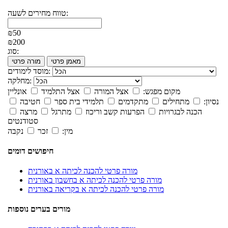
טווח מחירים לשעה:
₪50
₪200
סוג:
מאמן פרטי
מורה פרטי
מוסד לימודים:
מחלקה:
מקום מפגש:
אצל המורה
אצל התלמיד
אונליין
נסיון:
מתחילים
מתקדמים
תלמידי בית ספר
חטיבה
הכנה לבגרויות
הפרעות קשב וריכוז
מתרגל
מרצה
סטודנטים
מין:
זכר
נקבה
חיפושים דומים
מורה פרטי להכנה לכיתה א באורנית
מורה פרטי להכנה לכיתה א בחשבון באורנית
מורה פרטי להכנה לכיתה א בקריאה באורנית
מורים בערים נוספות