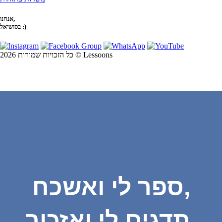
אנחנו,
בסושיאל :)
כל הזכויות שמורות 2026 © Lessoons
ספר לי ואשכח,
תדגים לי ואזכור,