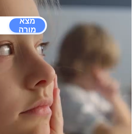
מצא
מורה
הפרעו