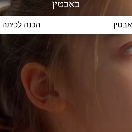
באבטין
הקלידו נושא לימוד...
ללמוד
ללמוד אונליין
פרונטלי
ת קשב וריכוז
השכלה גבוהה
תיכון
יסודי
כל המ
כלי סינון