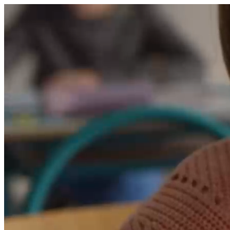
היום לומדים
משהו חדש.
מצאו מורה
הצטרפות מורים פרטיים
שירות לקוחות
על הצוות שלנו :)
משרות פתוחות
התחברות
כל הזכויות שמורות 2026 © Lessoons
חיפוש
המורים הטובים
בישראל, במקום אחד.