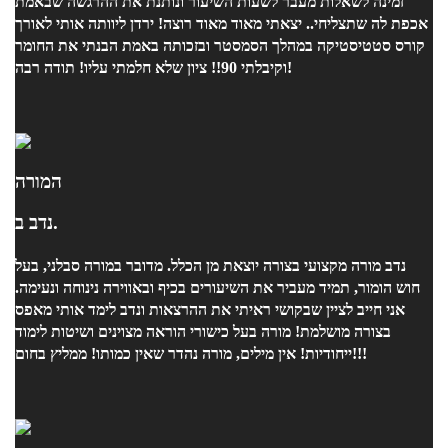
זמינה לשאלות מעבר לשעות השיעור ונותנת את ההרגשה שבאמת
אכפת לה שתצליחי.. יצאתי מאוד מאוד רוצה! ירדן ליוותה אותי לאורך
קורס סטטיסטיקה במהלך הסמסטר ובזכותה באמת הבנתי את החומר
וקיבלתי 90!! ציון שלא חלמתי עליו! תודה רבה!
המורה
נדב ב.
נדב מורה מקצועי בצורה יוצאת מן הכלל. מדובר במורה סבלני, בעל
חוש הומור, תמיד מעביר את השיעורים בכיף ובאווירה נינוחה ונעימה.
אני חייב לציין שבקושי ראיתי את ההרצאות ונדב לימד אותי מאפס
בצורה מושלמת! מורה בעל כישורי הוראה מצוינים ושיטות לימוד
ייחודיות! אין מילים, מורה נהדר שאין כמותו! ממליץ בחום!!!