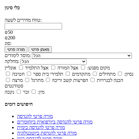
כלי סינון
טווח מחירים לשעה:
₪50
₪200
סוג:
מאמן פרטי
מורה פרטי
מוסד לימודים:
מחלקה:
מקום מפגש:
אצל המורה
אצל התלמיד
אונליין
נסיון:
מתחילים
מתקדמים
תלמידי בית ספר
חטיבה
הכנה לבגרויות
הפרעות קשב וריכוז
מתרגל
מרצה
סטודנטים
מין:
זכר
נקבה
חיפושים דומים
מורה פרטי להנדסה
מורה פרטי להנדסה ביורפואית ביוחומרים
מורה פרטי להנדסה כימית
מורה פרטי להנדסת ביוטכנולוגיה
מורה פרטי להנדסת בניין