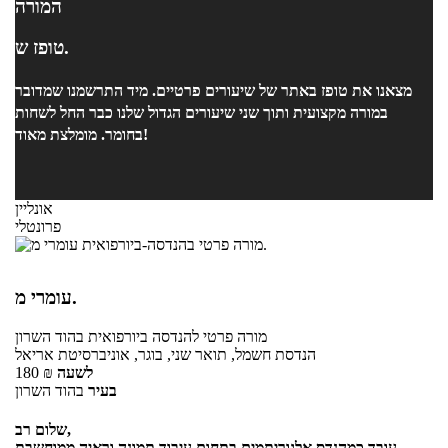
המורה
טופז ש.
מצאנו את טופז באתר של שיעורים פרטיים. מיד התרשמנו שמדובר
במורה מקצועית ותוך שני שיעורים הגדול שלנו כבר החל לשחות
בחומר. מומלצת מאוד!
אונליין
פרונטלי
עומרי מ.
מורה פרטי
להנדסה ביורפואית
בהוד השרון
הנדסת חשמל, תואר שני, בוגר, אוניברסיטת אריאל
לשעה
₪
180
בעיר
בהוד השרון
שלום רב,
עובד כמהנדס אלגוריתמים בתחום עיבוד תמונה וראיה ממוחשבת,