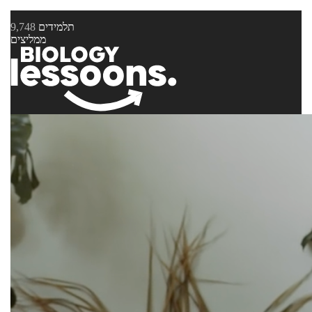
תלמידים
9,748
ממליצים