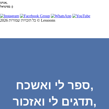
אנחנו,
בסושיאל :)
כל הזכויות שמורות 2026 © Lessoons
ספר לי ואשכח,
תדגים לי ואזכור,