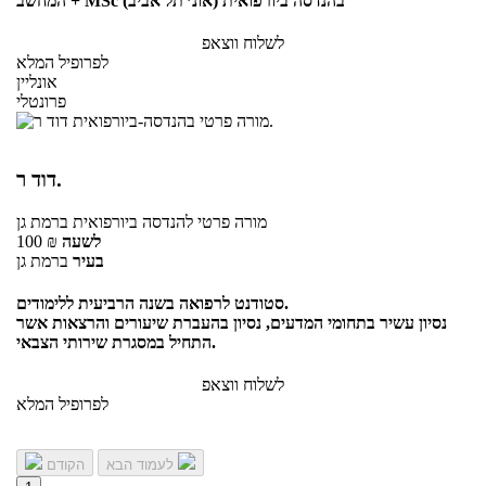
המחשב + MSc בהנדסה ביורפואית (אונ׳ תל אביב)
לשלוח ווצאפ
לפרופיל המלא
אונליין
פרונטלי
דוד ר.
מורה פרטי
להנדסה ביורפואית
ברמת גן
לשעה
₪
100
בעיר
ברמת גן
סטודנט לרפואה בשנה הרביעית ללימודים.
נסיון עשיר בתחומי המדעים, נסיון בהעברת שיעורים והרצאות אשר
התחיל במסגרת שירותי הצבאי.
לשלוח ווצאפ
לפרופיל המלא
לעמוד הבא
הקודם