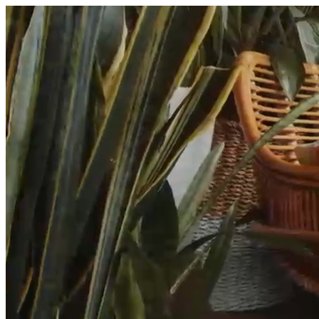
היום לומדים
משהו חדש.
מצאו מורה
הצטרפות מורים פרטיים
שירות לקוחות
על הצוות שלנו :)
משרות פתוחות
התחברות
כל הזכויות שמורות 2026 © Lessoons
חיפוש
המורים הטובים
בישראל, במקום אחד.