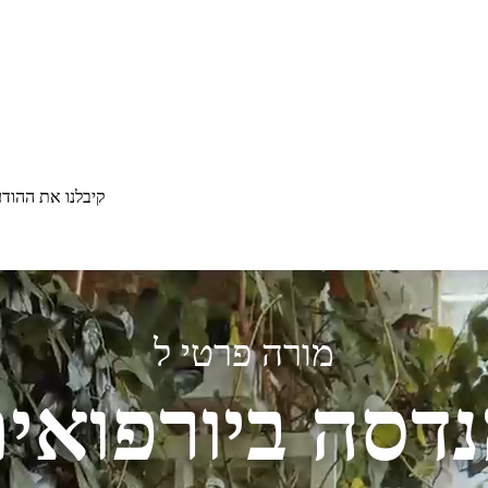
קיבלנו את ההוד
מורה פרטי ל
דסה ביורפואי