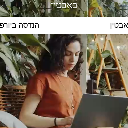
באבטין
הקלידו נושא לימוד...
ללמוד
ללמוד אונליין
פרונטלי
ת קשב וריכוז
השכלה גבוהה
תיכון
יסודי
כל המ
כלי סינון