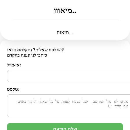
מיאווו..
מיאווו...
יש לכם שאלות? נתקלתם בבאג?
כיתבו לנו ונענה בהקדם
אי-מייל:
טקסט:
שלח הודעה