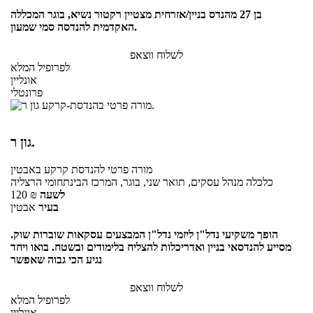
בן 27 מהנדס בניין/אזרחית מצטיין רקטור נשיא, בוגר המכללה
האקדמית להנדסה סמי שמעון.
לשלוח ווצאפ
לפרופיל המלא
אונליין
פרונטלי
גון ר.
מורה פרטי
להנדסת קרקע
באבטין
כלכלה מנהל עסקים, תואר שני, בוגר, המרכז הבינתחומי הרצליה
לשעה
₪
120
בעיר
אבטין
הופך משקיעי נדל"ן ליזמי נדל"ן המבצעים עסקאות שוברות שוק.
מסייע להנדסאי בניין ואדריכלות להצליח בלימודים ובשטח. בואו ויחד
נגיע הכי גבוה שאפשר
לשלוח ווצאפ
לפרופיל המלא
אונליין