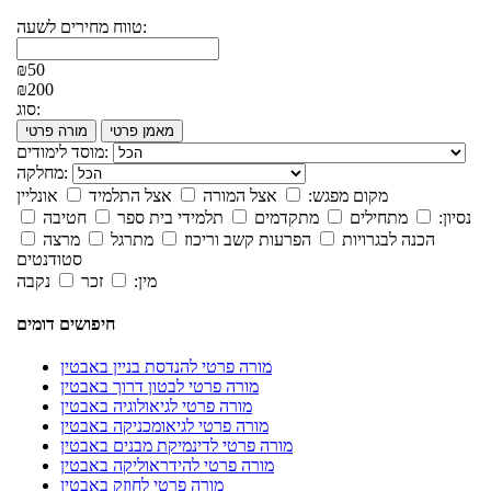
טווח מחירים לשעה:
₪50
₪200
סוג:
מאמן פרטי
מורה פרטי
מוסד לימודים:
מחלקה:
מקום מפגש:
אצל המורה
אצל התלמיד
אונליין
נסיון:
מתחילים
מתקדמים
תלמידי בית ספר
חטיבה
הכנה לבגרויות
הפרעות קשב וריכוז
מתרגל
מרצה
סטודנטים
מין:
זכר
נקבה
חיפושים דומים
מורה פרטי להנדסת בניין באבטין
מורה פרטי לבטון דרוך באבטין
מורה פרטי לגיאולוגיה באבטין
מורה פרטי לגיאומכניקה באבטין
מורה פרטי לדינמיקת מבנים באבטין
מורה פרטי להידראוליקה באבטין
מורה פרטי לחוזק באבטין