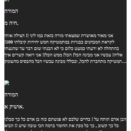
המורה
חיה מ.
אני מאוד מאושרת שמצאתי מורה כזאת כמו ליני !! הצילה אותי
לקראת המבחנים בבגרות במתמטיקה חמש יחידות קיבלתי 100!
בהתחלה לא ידעתי כמעט כלום כי לא הבנתי שום דבר עד שהגעתי
אליה! עכשיו אני מבינה הכל! הכל! ממש הכל!! אני רואה קשרים איך
מתמטיקה מתחברת להכל, ובכללי מבינה עכשיו הכל מהבסיס מהעומק
של הדברים! ויכולה לפתור באמת כל תרגיל מאוד מהר ונכון!! ובאמת
תודה ענקית ענקית למורה ליני! אחרי שעברתי אצל הרבה מורים את
האחת והיחידה שהצליחה לעזור לי!!!! תודה רבה !
המורה
אושיק א.
הבן אדם תותח על ! בחיים שלכם לא פגשתם כזה בן אדם כל כך סבלני
כל כך קשוב , כך כל מבין את החומר ברמה הכי טובה שיש !! הביא