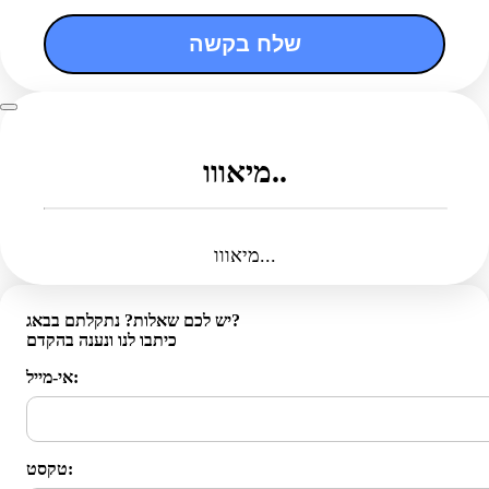
שלח בקשה
מיאווו..
מיאווו...
יש לכם שאלות? נתקלתם בבאג?
כיתבו לנו ונענה בהקדם
אי-מייל:
טקסט: