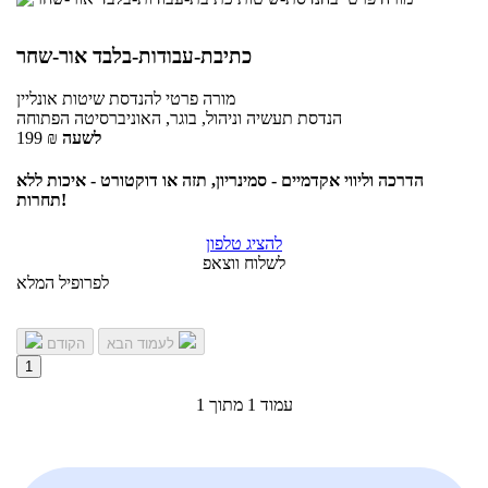
כתיבת-עבודות-בלבד אור-שחר
מורה פרטי
להנדסת שיטות
אונליין
הנדסת תעשיה וניהול, בוגר, האוניברסיטה הפתוחה
לשעה
₪
199
הדרכה וליווי אקדמיים - סמינריון, תזה או דוקטורט - איכות ללא
תחרות!
להציג טלפון
לשלוח ווצאפ
לפרופיל המלא
לעמוד הבא
הקודם
1
עמוד 1 מתוך 1