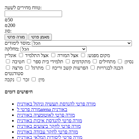
טווח מחירים לשעה:
₪50
₪200
סוג:
מאמן פרטי
מורה פרטי
מוסד לימודים:
מחלקה:
מקום מפגש:
אצל המורה
אצל התלמיד
אונליין
נסיון:
מתחילים
מתקדמים
תלמידי בית ספר
חטיבה
הכנה לבגרויות
הפרעות קשב וריכוז
מתרגל
מרצה
סטודנטים
מין:
זכר
נקבה
חיפושים דומים
מורה פרטי להנדסת תעשיה וניהול באורנית
מורה פרטי לarena באורנית
מורה פרטי לאוטומציה באורנית
מורה פרטי להנדסת איכות באורנית
מורה פרטי לחקר ביצועים באורנית
מורה פרטי לחקר עבודה באורנית
מורה פרטי ליסודות המלאי באורנית