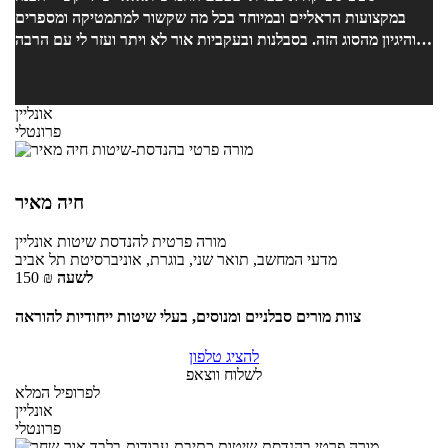
במקצועות הראליים ובמיוחד בכל מה שקשור למתמטיקה ומספרים
והיגיון מהסוג הזה. בסבלנות ובעקביות אור לא ויתר ועזר לי עם הרבה
שיעורים ביסודיות ובשיטתיות ובאכפתיות רבה ובעידוד . אני ממליצה
בחום!!!!!!!!!
אונליין
פרונטלי
חיה מאיר
מורה פרטית
להנדסת שיטות
אונליין
מדעי המחשב, תואר שני, בוגרת, אוניברסיטת תל אביב
לשעה
₪
150
צוות מורים סבלניים ומנוסים, בעלי שיטות ייחודיות להוראה
להציג טלפון
לשלוח ווצאפ
לפרופיל המלא
אונליין
פרונטלי