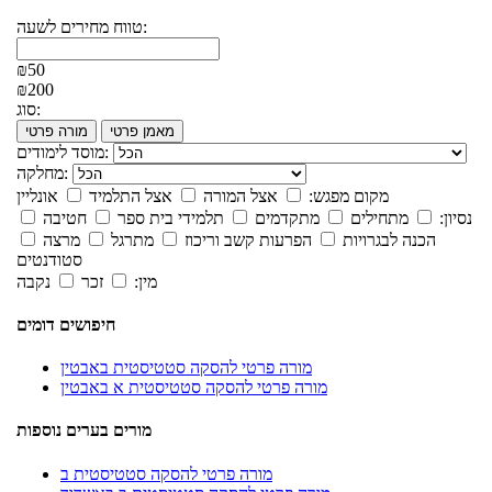
טווח מחירים לשעה:
₪50
₪200
סוג:
מאמן פרטי
מורה פרטי
מוסד לימודים:
מחלקה:
מקום מפגש:
אצל המורה
אצל התלמיד
אונליין
נסיון:
מתחילים
מתקדמים
תלמידי בית ספר
חטיבה
הכנה לבגרויות
הפרעות קשב וריכוז
מתרגל
מרצה
סטודנטים
מין:
זכר
נקבה
חיפושים דומים
מורה פרטי להסקה סטטיסטית באבטין
מורה פרטי להסקה סטטיסטית א באבטין
מורים בערים נוספות
מורה פרטי להסקה סטטיסטית ב