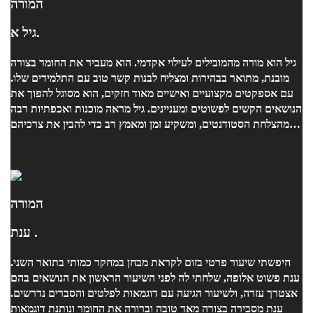
המורה
גיל א.
גיל הוא מורה מהמובילים לעילוי אקדמי. הוא מעביר את החומר בצורה
מובנת, מתואר בבהירות ומצליח לבנות קשר טוב עם התלמידים שלו.
עם אספקטים מקצועיים ואישיים מאוד חזקים, הוא מסוגל להפוך את
הנושאים הקשים לפשוטים ומעניינים. גיל מראה מוכנות ואכפתיות רבה
מהצלחת הסטודנטים, ומשקיע זמן ומאמץ רב כדי להבין את צרכיהם
ולעזור להם להתקדם. הוא תמיד משתדל למצוא דרכים חדשות
ויצירתיות להסביר ולהדגים את החומר, מה שמעשיר את הלמידה
ומקנה חוויית לימוד חיובית. אני ממליצה בחום על גיל, ואני בטוחה
שהוא יוביל את כל סטודנט שלו להצלחה אקדמית ולהתעניינות רבה
בתחום. בברכה, נועה
המורה
ענת .
חיפשתי שיעור פרטי בזום לקראת מבחן במחקר כמותי בתואר השני.
ענת פשוט אלופה, שלחתי לה לפני השיעור הראשון את הנושאים בהם
אצטרך עזרה, ולשיעור הגיעה עם דוגמאות לפלטים והסברים נדרשים.
ענת מסבירה בצורה מאד טובה וברורה את החומר ונותנת דוגמאות