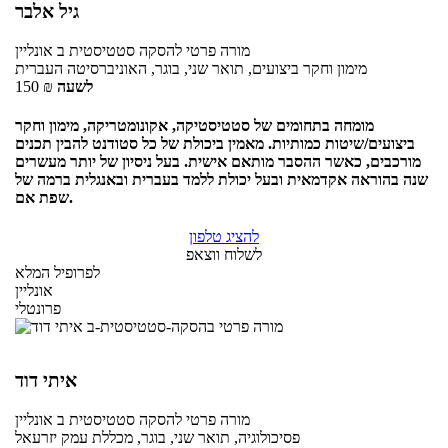
גיל אלבר
מורה פרטי
להסקה סטטיסטית ב
אונליין
מימון וחקר ביצועים, תואר שני, בוגר, האוניברסיטה העברית
לשעה
₪
150
מומחה בתחומים של סטטיסטיקה, אקונומטריקה, מימון וחקר
ביצועים/שיטות כמותיות. מאמין ביכולת של כל סטודנט להבין תכנים
מורכבים, כאשר ההסבר מותאם אישית. בעל ניסיון של יותר מעשרים
שנה בהוראה אקדמאית ובעל יכולת ללמד בעברית ובאנגלית ברמה של
שפת אם.
להציג טלפון
לשלוח ווצאפ
לפרופיל המלא
אונליין
פרונטלי
איתי דוד
מורה פרטי
להסקה סטטיסטית ב
אונליין
פסיכולוגיה, תואר שני, בוגר, מכללת עמק יזרעאל