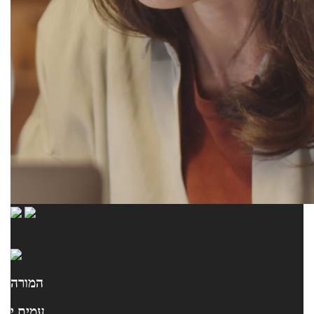
המורה
עמית י.