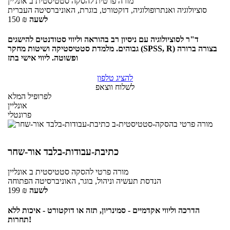
מורה פרטית
להסקה סטטיסטית ב
אונליין
סוציולוגיה ואנתרופולוגיה, דוקטורט, בוגרת, האוניברסיטה העברית
לשעה
₪
150
ד"ר לסוציולוגיה עם ניסיון רב בהוראה וליווי סטודנטים להישגים
גבוהים. מלמדת סטטיסטיקה ושיטות מחקר (SPSS, R) בצורה ברורה
ופשוטה. ליווי אישי בתז
להציג טלפון
לשלוח ווצאפ
לפרופיל המלא
אונליין
פרונטלי
כתיבת-עבודות-בלבד אור-שחר
מורה פרטי
להסקה סטטיסטית ב
אונליין
הנדסת תעשיה וניהול, בוגר, האוניברסיטה הפתוחה
לשעה
₪
199
הדרכה וליווי אקדמיים - סמינריון, תזה או דוקטורט - איכות ללא
תחרות!