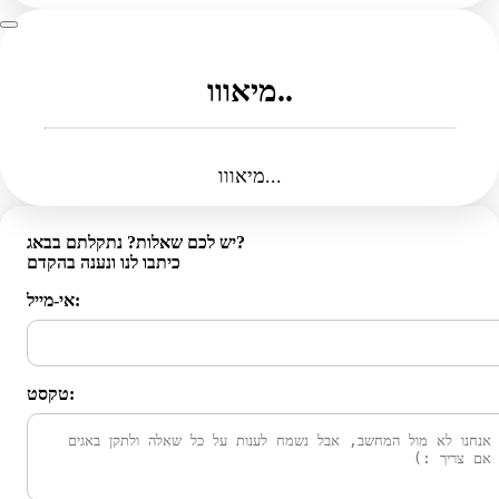
מיאווו..
מיאווו...
יש לכם שאלות? נתקלתם בבאג?
כיתבו לנו ונענה בהקדם
אי-מייל:
טקסט: