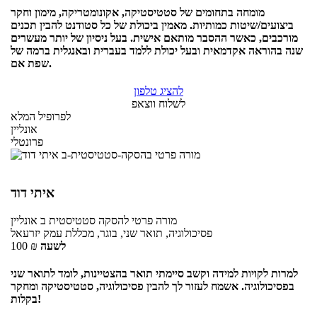
מומחה בתחומים של סטטיסטיקה, אקונומטריקה, מימון וחקר
ביצועים/שיטות כמותיות. מאמין ביכולת של כל סטודנט להבין תכנים
מורכבים, כאשר ההסבר מותאם אישית. בעל ניסיון של יותר מעשרים
שנה בהוראה אקדמאית ובעל יכולת ללמד בעברית ובאנגלית ברמה של
שפת אם.
להציג טלפון
לשלוח ווצאפ
לפרופיל המלא
אונליין
פרונטלי
איתי דוד
מורה פרטי
להסקה סטטיסטית ב
אונליין
פסיכולוגיה, תואר שני, בוגר, מכללת עמק יזרעאל
לשעה
₪
100
למרות לקויות למידה וקשב סיימתי תואר בהצטיינות, לומד לתואר שני
בפסיכולוגיה. אשמח לעזור לך להבין פסיכולוגיה, סטטיסטיקה ומחקר
בקלות!