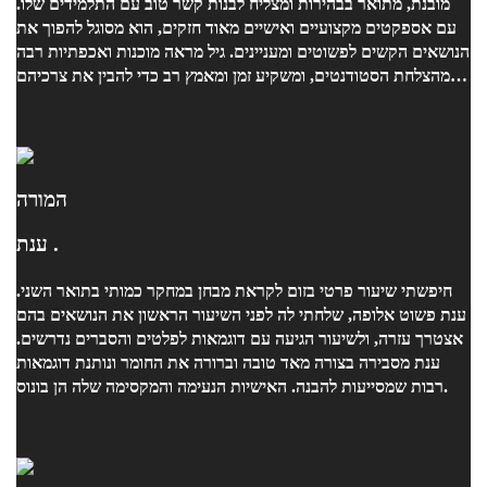
מובנת, מתואר בבהירות ומצליח לבנות קשר טוב עם התלמידים שלו.
עם אספקטים מקצועיים ואישיים מאוד חזקים, הוא מסוגל להפוך את
הנושאים הקשים לפשוטים ומעניינים. גיל מראה מוכנות ואכפתיות רבה
מהצלחת הסטודנטים, ומשקיע זמן ומאמץ רב כדי להבין את צרכיהם
ולעזור להם להתקדם. הוא תמיד משתדל למצוא דרכים חדשות
ויצירתיות להסביר ולהדגים את החומר, מה שמעשיר את הלמידה
ומקנה חוויית לימוד חיובית. אני ממליצה בחום על גיל, ואני בטוחה
שהוא יוביל את כל סטודנט שלו להצלחה אקדמית ולהתעניינות רבה
בתחום. בברכה, נועה
המורה
ענת .
חיפשתי שיעור פרטי בזום לקראת מבחן במחקר כמותי בתואר השני.
ענת פשוט אלופה, שלחתי לה לפני השיעור הראשון את הנושאים בהם
אצטרך עזרה, ולשיעור הגיעה עם דוגמאות לפלטים והסברים נדרשים.
ענת מסבירה בצורה מאד טובה וברורה את החומר ונותנת דוגמאות
רבות שמסייעות להבנה. האישיות הנעימה והמקסימה שלה הן בונוס.