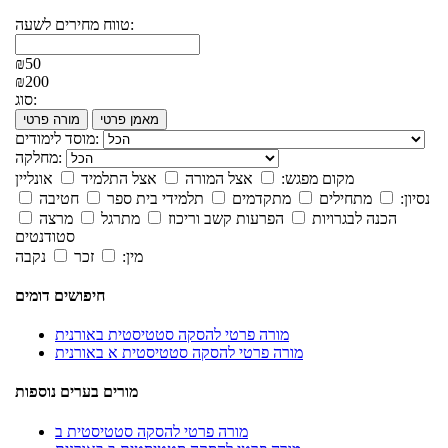
טווח מחירים לשעה:
₪50
₪200
סוג:
מאמן פרטי
מורה פרטי
מוסד לימודים:
מחלקה:
מקום מפגש:
אצל המורה
אצל התלמיד
אונליין
נסיון:
מתחילים
מתקדמים
תלמידי בית ספר
חטיבה
הכנה לבגרויות
הפרעות קשב וריכוז
מתרגל
מרצה
סטודנטים
מין:
זכר
נקבה
חיפושים דומים
מורה פרטי להסקה סטטיסטית באורנית
מורה פרטי להסקה סטטיסטית א באורנית
מורים בערים נוספות
מורה פרטי להסקה סטטיסטית ב