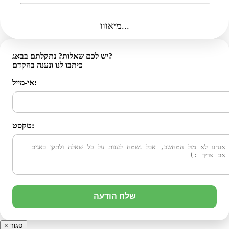
מיאווו...
יש לכם שאלות? נתקלתם בבאג?
כיתבו לנו ונענה בהקדם
אי-מייל:
טקסט:
שלח הודעה
סגור
×