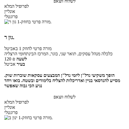
לשלוח ווצאפ
לפרופיל המלא
אונליין
פרונטלי
גון ר.
מורה פרטי
לחוזק 1
באביטל
כלכלה מנהל עסקים, תואר שני, בוגר, המרכז הבינתחומי הרצליה
לשעה
₪
120
בעיר
אביטל
הופך משקיעי נדל"ן ליזמי נדל"ן המבצעים עסקאות שוברות שוק.
מסייע להנדסאי בניין ואדריכלות להצליח בלימודים ובשטח. בואו ויחד
נגיע הכי גבוה שאפשר
לשלוח ווצאפ
לפרופיל המלא
אונליין
פרונטלי