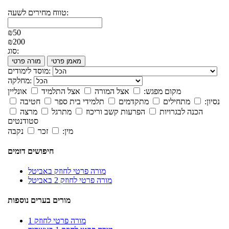
טווח מחירים לשעה:
₪50
₪200
סוג:
מאמן פרטי
מורה פרטי
מוסד לימודים:
מחלקה:
מקום מפגש:
אצל המורה
אצל התלמיד
אונליין
נסיון:
מתחילים
מתקדמים
תלמידי בית ספר
חטיבה
הכנה לבגרויות
הפרעות קשב וריכוז
מתרגל
מרצה
סטודנטים
מין:
זכר
נקבה
חיפושים דומים
מורה פרטי לחוזק באביטל
מורה פרטי לחוזק 2 באביטל
מורים בערים נוספות
מורה פרטי לחוזק 1