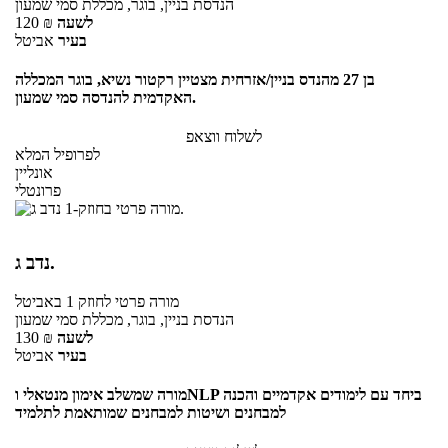
הנדסת בניין, בוגר, מכללת סמי שמעון
לשעה
₪
120
בעיר
אביטל
בן 27 מהנדס בניין/אזרחית מצטיין רקטור נשיא, בוגר המכללה
האקדמית להנדסה סמי שמעון.
לשלוח ווצאפ
לפרופיל המלא
אונליין
פרונטלי
נדב ג.
מורה פרטי
לחוזק 1
באביטל
הנדסת בניין, בוגר, מכללת סמי שמעון
לשעה
₪
130
בעיר
אביטל
מורה שמשלב אימון מנטאלי וNLP ביחד עם לימודים אקדמיים והכנה
למבחנים ושיטות למבחנים שמותאמת לתלמיד