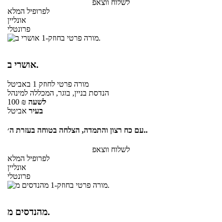
לשלוח ווצאפ
לפרופיל המלא
אונליין
פרונטלי
אושרי ב.
מורה פרטי
לחוזק 1
באביטל
הנדסת בניין, בוגר, המכללה למינהל
לשעה
₪
100
בעיר
אביטל
עם כח רצון והתמדה, הצלחה בטוחה בעזרת ה׳..
לשלוח ווצאפ
לפרופיל המלא
אונליין
פרונטלי
מהנדסים מ.