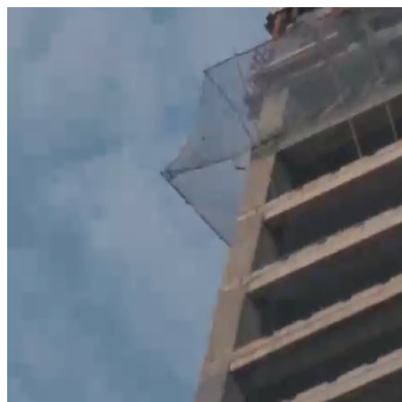
היום לומדים
משהו חדש.
מצאו מורה
הצטרפות מורים פרטיים
שירות לקוחות
על הצוות שלנו :)
משרות פתוחות
התחברות
כל הזכויות שמורות 2026 © Lessoons
חיפוש
המורים הטובים
בישראל, במקום אחד.