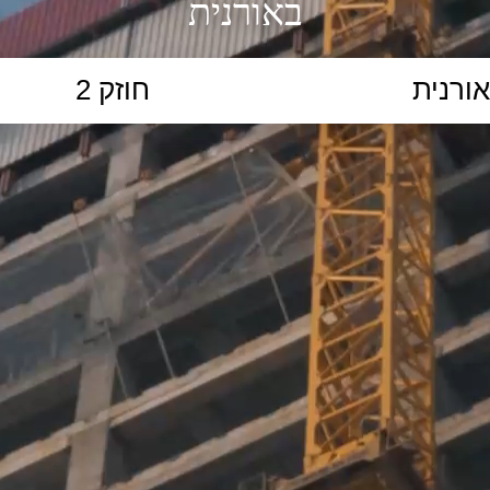
באורנית
הקלידו נושא לימוד...
ללמוד
ללמוד אונליין
פרונטלי
ת קשב וריכוז
השכלה גבוהה
תיכון
יסודי
כל המ
כלי סינון