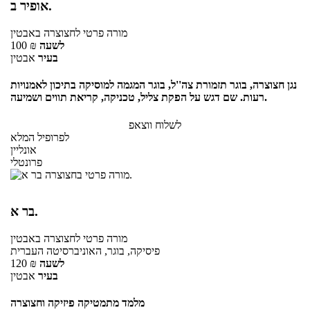
אופיר ב.
מורה פרטי
לחצוצרה
באבטין
לשעה
₪
100
בעיר
אבטין
נגן חצוצרה, בוגר תזמורת צה''ל, בוגר המגמה למוסיקה בתיכון לאמנויות
רעות. שם דגש על הפקת צליל, טכניקה, קריאת תווים ושמיעה.
לשלוח ווצאפ
לפרופיל המלא
אונליין
פרונטלי
בר א.
מורה פרטי
לחצוצרה
באבטין
פיסיקה, בוגר, האוניברסיטה העברית
לשעה
₪
120
בעיר
אבטין
מלמד מתמטיקה פיזיקה וחצוצרה