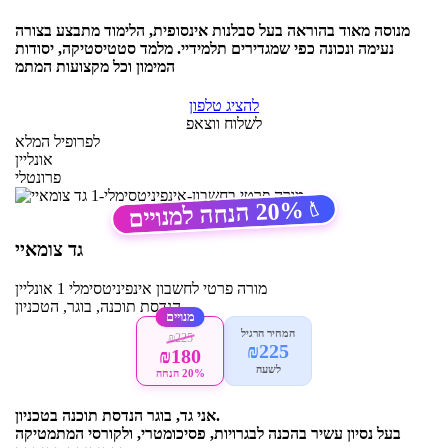
מנוסה מאוד בהוראה בעל סבלנות אינסופית, הלימוד מתבצע בצורה
נעימה ונכונה כפי שמגדירים תלמידיי. מלמד סטטיסטיקה, יסודות
המימון וכל מקצועות המתמ
להציג טלפון
לשלוח ווצאפ
לפרופיל המלא
אונליין
פרונטלי
20%
הנחה למנויים
🏷️
גד צומאיי
מורה פרטי
לחשבון אינפיניטסימלי 1
אונליין
הנדסת תוכנה, בוגר, הטכניון
מנויים
המחיר הרגיל
₪225
₪225
₪180
לשעה
20% הנחה
אני גד, בוגר הנדסת תוכנה בטכניון.
בעל נסיון עשיר בהכנה לבגרויות, פסיכומטרי, ולקורסי המתמטיקה